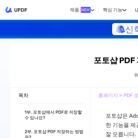
UPDF
제품
핵심 기능
U
NEW
신
포토샵 PDF
목차
홈페이지
»
PDF 
1부. 포토샵에서 PDF로 저장할
포토샵은 Ado
수 있나요?
한 기능을 제
2부. 포토샵 PDF 저장하는 방법
잘 모릅니다.
은?