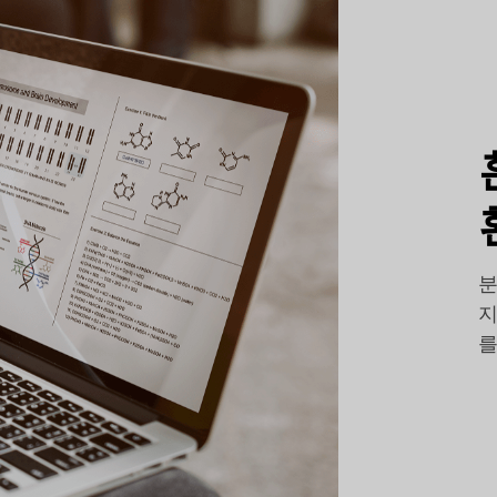
분
지
를