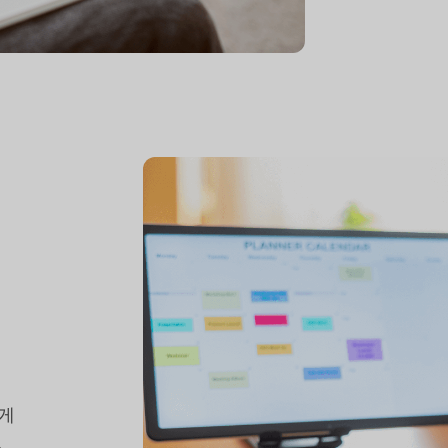
업
하게
트