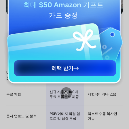
최대 $50 Amazon 기프트
카드 증정
지금 생성하기
혜택 받기
UPDF AI vs. 기타 AI
UPDF AI
기타 AI 도구
도구
신규 사용자 100개
무료 체험
제한적이거나 없음
무료 프롬프트 제공
PDF/이미지 직접 업
텍스트 수동 복사만
문서 업로드 및 분석
로드 및 심층 분석
가능