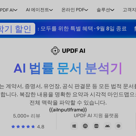
AI 에이전트
온라인 PDF
솔루션
고객
PDF AI
학기 할인
: 모두를 위한 특별 혜택 · 9월 8일 종료
UPDF AI
AI 법률 문서 분석기
기는 계약서, 증명서, 유언장, 공식 판결문 등 모든 법적 문
별합니다. 복잡한 내용을 명확한 요약과 시각적 마인드맵으로
전체 맥락을 파악할 수 있습니다.
{{aiInputIframe}}
UPDF AI 지원 플랫폼
5,000+ 리뷰
4.8