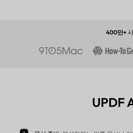
400만+
사
UPDF