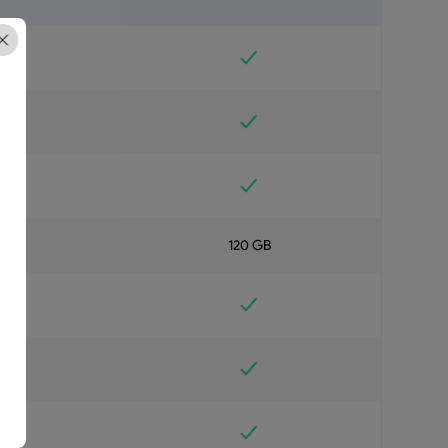
बी
120 GB