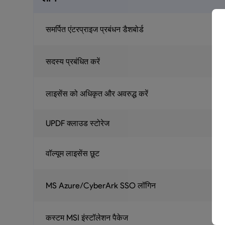
समर्पित एंटरप्राइज प्रबंधन डैशबोर्ड
सदस्य प्रबंधित करें
लाइसेंस को अधिकृत और अवरुद्ध करें
UPDF क्लाउड स्टोरेज
वॉल्यूम लाइसेंस छूट
MS Azure/CyberArk SSO लॉगिन
कस्टम MSI इंस्टॉलेशन पैकेज