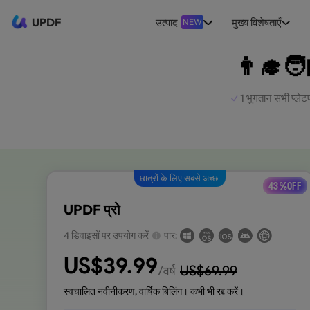
UPDF
उत्पाद
मुख्य विशेषताएँ
NEW
👨‍🎓🧑‍
1 भुगतान सभी प्लेट
छात्रों के लिए सबसे अच्छा
43 %OFF
UPDF प्रो
4 डिवाइसों पर उपयोग करें
पार:
US$
39.99
US$
69.99
/वर्ष
स्वचालित नवीनीकरण, वार्षिक बिलिंग। कभी भी रद्द करें।