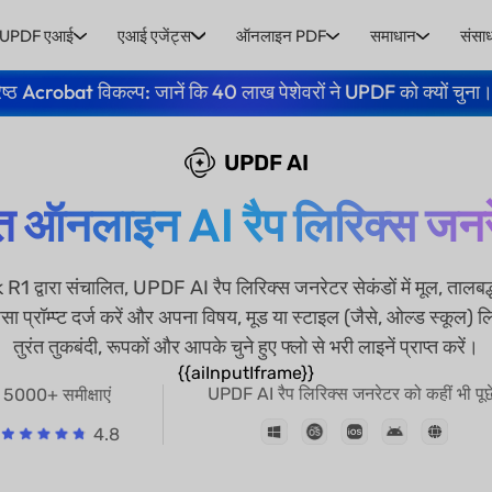
UPDF एआई
एआई एजेंट्स
ऑनलाइन PDF
समाधान
संसा
ेष्ठ Acrobat विकल्प: जानें कि 40 लाख पेशेवरों ने UPDF को क्यों चुना
UPDF AI
्त ऑनलाइन AI रैप लिरिक्स जन
रा संचालित, UPDF AI रैप लिरिक्स जनरेटर सेकंडों में मूल, तालबद्ध 
जैसा प्रॉम्प्ट दर्ज करें और अपना विषय, मूड या स्टाइल (जैसे, ओल्ड स्कूल) ल
तुरंत तुकबंदी, रूपकों और आपके चुने हुए फ्लो से भरी लाइनें प्राप्त करें।
{{aiInputIframe}}
UPDF AI रैप लिरिक्स जनरेटर को कहीं भी पूछे
5000+ समीक्षाएं
4.8