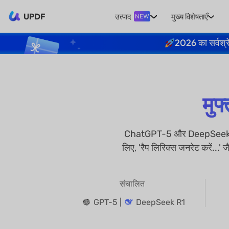
UPDF
उत्पाद
मुख्य विशेषताएँ
NEW
2026 का सर्वश्र
मुफ
ChatGPT-5 और DeepSeek R1 द्वा
लिए, 'रैप लिरिक्स जनरेट करें...' 
संचालित
GPT-5 |
DeepSeek R1