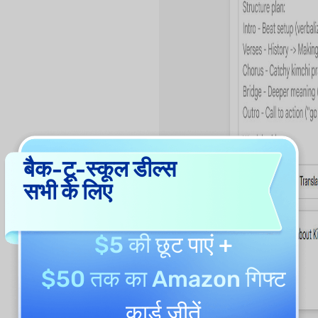
बैक-टू-स्कूल डील्स
सभी के लिए
$5 की छूट
पाएं +
$50 तक का Amazon गिफ्ट
कार्ड
जीतें