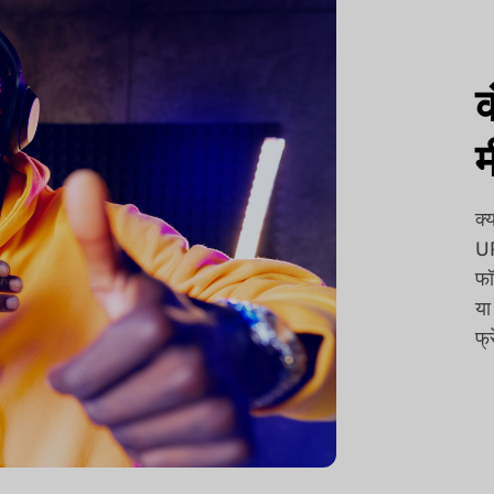
क
म
क्
UP
फॉ
या
फ्