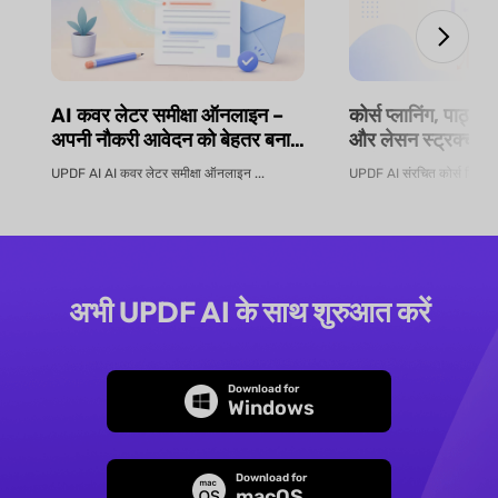
AI कवर लेटर समीक्षा ऑनलाइन –
कोर्स प्लानिंग, पाठ्य
अपनी नौकरी आवेदन को बेहतर बनाएं
और लेसन स्ट्रक्चरिं
| UPDF AI
सिलेबस जनरेटर | 
UPDF AI AI कवर लेटर समीक्षा ऑनलाइन ...
UPDF AI संरचित कोर्स डिज़ाइन
अभी UPDF AI के साथ शुरुआत करें
Download for
Windows
Download for
macOS