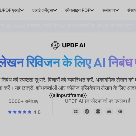
UPDF एआई
एआई एजेंट्स
ऑनलाइन PDF
समाधान
संसा
ेष्ठ Acrobat विकल्प: जानें कि 40 लाख पेशेवरों ने UPDF को क्यों चुना
UPDF AI
्ट लेखन रिविजन के लिए AI निबंध
ंध की स्पष्टता सुधारें, विचारों को व्यवस्थित करें, अकादमिक लेखन क
्षा करें। यह छात्रों, शोधकर्ताओं और कॉलेज एप्लिकेशन लेखन के लिए आदर्
{{aiInputIframe}}
UPDF AI इन प्लेटफॉर्म्स पर उपलब्ध है
5000+ समीक्षाएं
4.8