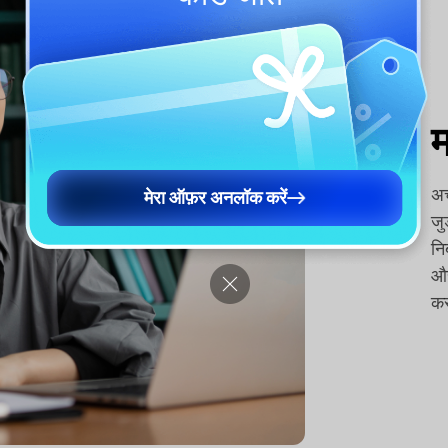
म
अच
मेरा ऑफ़र अनलॉक करें
जु
नि
और
कर