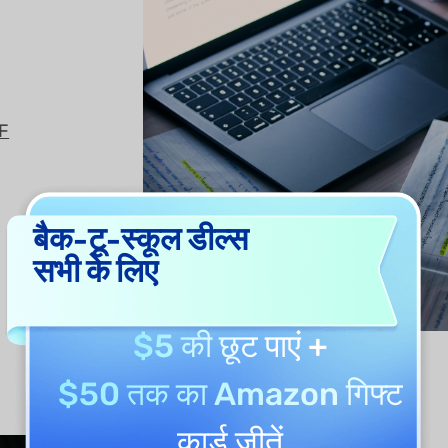
F
बैक-टू-स्कूल डील्स
सभी के लिए
$5 की छूट
पाएं +
$50 तक का Amazon गिफ्ट
कार्ड
जीतें