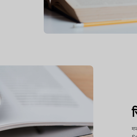
र
मज
S