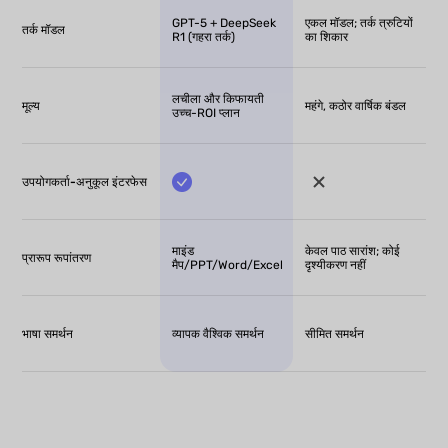
GPT-5 + DeepSeek
एकल मॉडल; तर्क त्रुटियों
तर्क मॉडल
R1 (गहरा तर्क)
का शिकार
लचीला और किफायती
मूल्य
महंगे, कठोर वार्षिक बंडल
उच्च-ROI प्लान
उपयोगकर्ता-अनुकूल इंटरफेस
माइंड
केवल पाठ सारांश; कोई
प्रारूप रूपांतरण
मैप/PPT/Word/Excel
दृश्यीकरण नहीं
भाषा समर्थन
व्यापक वैश्विक समर्थन
सीमित समर्थन