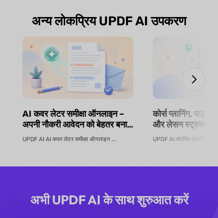
अन्य लोकप्रिय UPDF AI उपकरण
AI कवर लेटर समीक्षा ऑनलाइन –
कोर्स प्लानिंग, पाठ्य
अपनी नौकरी आवेदन को बेहतर बनाएं
और लेसन स्ट्रक्चरिं
| UPDF AI
सिलेबस जनरेटर | 
UPDF AI AI कवर लेटर समीक्षा ऑनलाइन ...
UPDF AI संरचित कोर्स डिज़ाइन
अभी UPDF AI के साथ शुरुआत करें