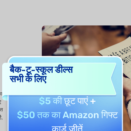
बैक-टू-स्कूल डील्स
सभी के लिए
का
$5 की छूट
पाएं +
ए
्स
$50 तक का Amazon गिफ्ट
ै,
कार्ड
जीतें