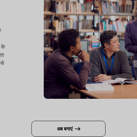
क
 के
ता
बसे
अब बनाएं