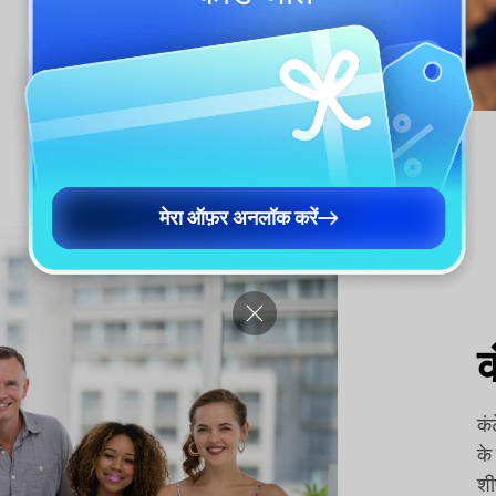
मेरा ऑफ़र अनलॉक करें
क
कं
के
शी