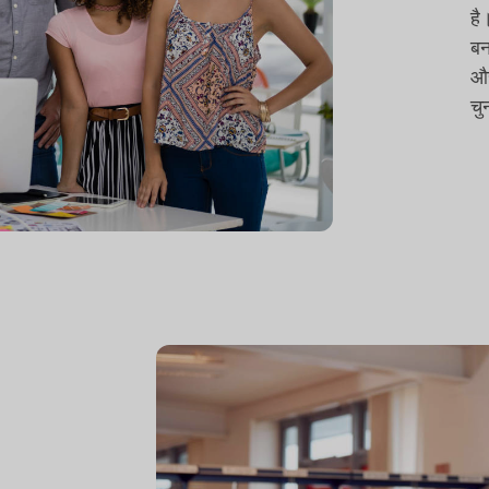
है
बन
और
चु