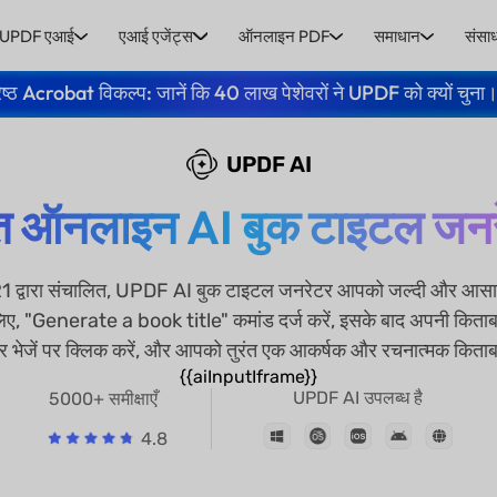
UPDF एआई
एआई एजेंट्स
ऑनलाइन PDF
समाधान
संसा
ेष्ठ Acrobat विकल्प: जानें कि 40 लाख पेशेवरों ने UPDF को क्यों चुना
UPDF AI
्त ऑनलाइन AI बुक टाइटल जन
ारा संचालित, UPDF AI बुक टाइटल जनरेटर आपको जल्दी और आसानी 
िए, "Generate a book title" कमांड दर्ज करें, इसके बाद अपनी किताब क
फिर भेजें पर क्लिक करें, और आपको तुरंत एक आकर्षक और रचनात्मक किता
{{aiInputIframe}}
UPDF AI उपलब्ध है
5000+ समीक्षाएँ
4.8