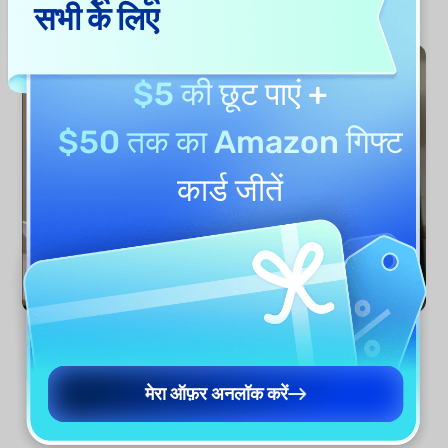
हो, तब भी आप प्रासंगिक क्लॉज़ जल्दी ढूंढ सकें, जोखिमों को चिन्हित कर सकें और
सभी के लिए
आत्मविश्वास के साथ आवश्यक मुख्य जानकारी निकाल सकें।
$5 की छूट
पाएं +
$50 तक का Amazon गिफ्ट
कार्ड
जीतें
अभी केस विश्लेषण करें
मेरा ऑफ़र अनलॉक करें