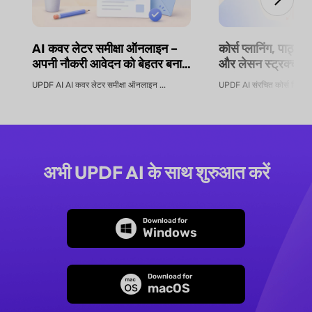
AI कवर लेटर समीक्षा ऑनलाइन –
कोर्स प्लानिंग, पाठ्य
अपनी नौकरी आवेदन को बेहतर बनाएं
और लेसन स्ट्रक्चरिं
| UPDF AI
सिलेबस जनरेटर | 
UPDF AI AI कवर लेटर समीक्षा ऑनलाइन ...
UPDF AI संरचित कोर्स डिज़ाइन
अभी UPDF AI के साथ शुरुआत करें
Download for
Windows
Download for
macOS