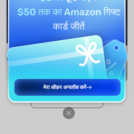
$50 तक का Amazon गिफ्ट
कार्ड
जीतें
मेरा ऑफ़र अनलॉक करें
अभी जनरेट करें