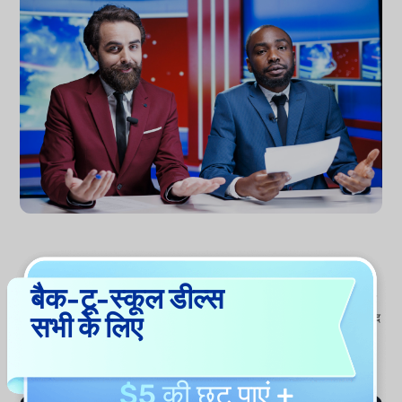
कई इंडस्ट्रीज के लिए व्यापक कवरेज
बैक-टू-स्कूल डील्स
राजनीति और फाइनेंस से लेकर टेक्नोलॉजी, संस्कृति, हेल्थकेयर, खेल और एंटरटेनमेंट
सभी के लिए
तक, UPDF AI अलग-अलग समाचार विषयों और एडिटोरियल स्टाइल के अनुसार खुद
को ढालता है। चाहे आप ब्रेकिंग इवेंट्स, मार्केट एनालिसिस, पब्लिक अफेयर्स या
सांस्कृतिक ट्रेंड्स कवर कर रहे हों, यह हर डोमेन के लिए प्रासंगिक और अच्छी तरह
संरचित लेख जनरेट करने में मदद करता है।
$5 की छूट
पाएं +