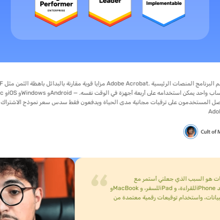
يحصل المستخدمون على ترقيات مجانية مدى الحياة ويدفعون فقط سدس سعر نموذ
Adobe.
سبب الذي جعلني أستمر مع UPDF بعد التجربة. دفعة واحدة تغطي أربعة أجهزة... وهذا يعني جهاز Windows مكتبيًا في المكتب،
وMacBook للسفر، وiPad للقراءة، وiPhone للتعليقات السريعة... كما أثبت المساعد AI وUPDF Sign قيمتهما. يمكنني الدردشة مع مجموعة من ملفات PDF دفعة واحدة
ط البيانات، واستخدام توقيعات رقمية معتمدة من AATL مع سجل تدقيق، لذلك توقفت عن الدفع لأداة توقيع منفصلة. اخترت الترخيص مدى الحياة. دفعة