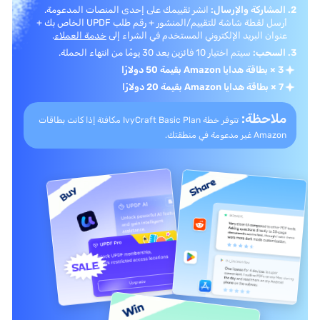
2. المشاركة والإرسال:
انشر تقييمك على إحدى المنصات المدعومة.
أرسل لقطة شاشة للتقييم/المنشور + رقم طلب UPDF الخاص بك +
عنوان البريد الإلكتروني المستخدم في الشراء إلى
خدمة العملاء
.
3. السحب:
سيتم اختيار 10 فائزين بعد 30 يومًا من انتهاء الحملة.
3 × بطاقة هدايا Amazon بقيمة 50 دولارًا
7 × بطاقة هدايا Amazon بقيمة 20 دولارًا
ملاحظة:
تتوفر خطة IvyCraft Basic Plan مكافئة إذا كانت
بطاقات
Amazon غير مدعومة في منطقتك.