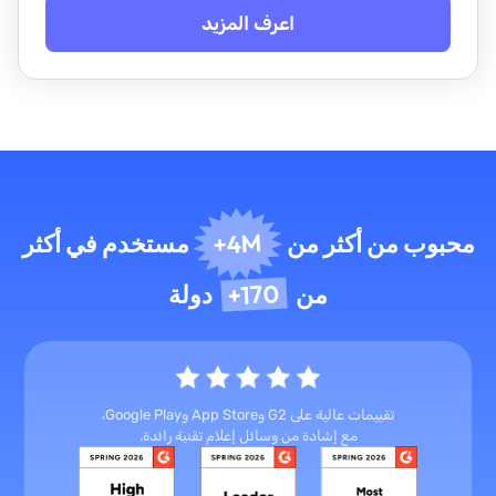
اعرف المزيد
4M+
محبوب من أكثر من
مستخدم في أكثر
170+
من
دولة
تقييمات عالية على G2 وApp Store وGoogle Play،
مع إشادة من وسائل إعلام تقنية رائدة.