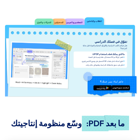
للطلاب والباحثين
للمعلمين والمربين
للمحترفين
للشركات والفرق
تفوّق في فصلك الدراسي
هل تتراكم الكتب الدراسية والأوراق البحثية والمواد قبل بداية
الدراسة؟
ما الذي يمكنك فعله باستخدام UPDF:
لخّص أوراقًا من 30 صفحة إلى نقاط رئيسية قبل الحصة.
اطرح أسئلة داخل ملفات PDF لتحصل على وضوح أكاديمي فوري.
علّق على جميع ملاحظاتك الدراسية ونظمها في مكان واحد.
جاهز لبناء سير عملك؟
استكشف جميع العروض
تنزيل مجاني
ما بعد PDF:
وسّع منظومة إنتاجيتك