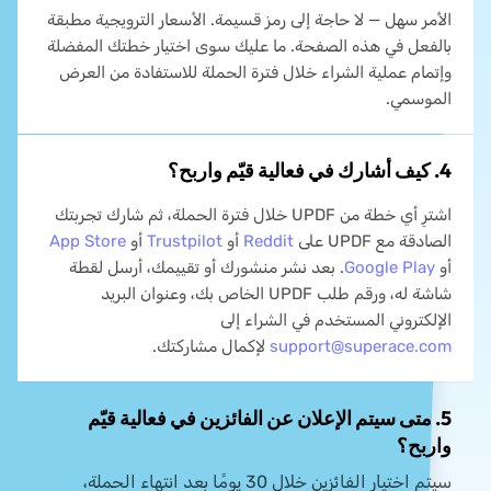
الأمر سهل — لا حاجة إلى رمز قسيمة. الأسعار الترويجية مطبقة
بالفعل في هذه الصفحة. ما عليك سوى اختيار خطتك المفضلة
وإتمام عملية الشراء خلال فترة الحملة للاستفادة من العرض
الموسمي.
4. كيف أشارك في فعالية قيّم واربح؟
اشترِ أي خطة من UPDF خلال فترة الحملة، ثم شارك تجربتك
الصادقة مع UPDF على
Reddit
أو
Trustpilot
أو
App Store
أو
Google Play
. بعد نشر منشورك أو تقييمك، أرسل لقطة
شاشة له، ورقم طلب UPDF الخاص بك، وعنوان البريد
الإلكتروني المستخدم في الشراء إلى
support@superace.com
لإكمال مشاركتك.
5. متى سيتم الإعلان عن الفائزين في فعالية قيّم
واربح؟
سيتم اختيار الفائزين خلال 30 يومًا بعد انتهاء الحملة،