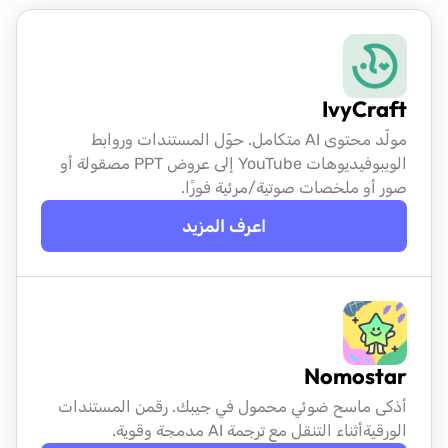
IvyCraft
مولّد محتوى AI متكامل. حوّل المستندات وروابط
الويب
وفيديوهات YouTube إلى عروض PPT مصقولة أو
صور أو ملخصات صوتية/مرئية فورًا.
اعرف المزيد
Nomostar
أذكى ماسح ضوئي محمول في جيبك. رقمن المستندات
الورقية
أثناء التنقل مع ترجمة AI مدمجة وقوية.