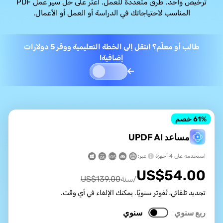
ترخيص واحد. طرق متعددة للعمل. اعثر على حل سير عمل PDF
المناسب لاحتياجاتك في الدراسة أو العمل أو الأعمال.
طالب أو معلّم؟ انتقل إلى الخطة التعليمية ووفّر 5 دولارات
إضافية!
% خصم
61
مساعد UPDF AI
استخدمه على 4 أجهزة
عبر:
US$
54.00
US$
139.00
/سنة
تجديد تلقائي، تُفوتر سنويًا. يمكنك الإلغاء في أي وقت.
ربع سنوي
سنوي