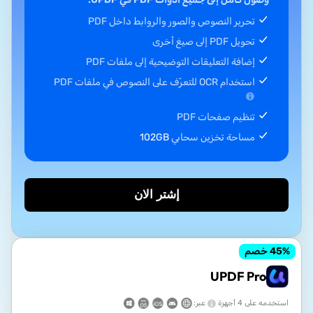
تحرير النصوص والصور والروابط داخل PDF
تحويل PDF إلى صيغ أخرى
إضافة التعليقات التوضيحية إلى ملفات PDF
استخدام OCR للتعرّف على النصوص في ملفات PDF
تنظيم صفحات PDF
مساحة تخزين سحابي
102GB
إشتر الان
% خصم
45
UPDF Pro
استخدمه على 4 أجهزة
عبر: