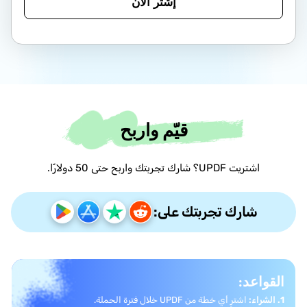
إشتر الان
قيّم واربح
اشتريت UPDF؟ شارك تجربتك واربح حتى 50 دولارًا.
شارك تجربتك على:
القواعد:
1. الشراء:
اشترِ أي خطة من UPDF خلال فترة الحملة.