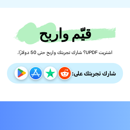
قيّم واربح
اشتريت UPDF؟ شارك تجربتك واربح حتى 50 دولارًا.
شارك تجربتك على: