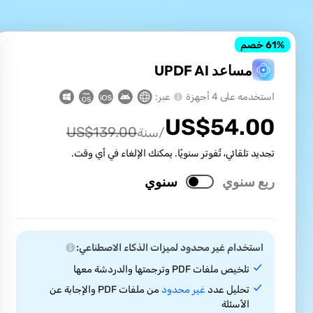
% خصم
61
مساعد UPDF AI
استخدمه على 4 أجهزة
عبر:
US$
54.00
US$
139.00
/سنة
تجديد تلقائي، تُفوتر سنويًا. يمكنك الإلغاء في أي وقت.
ربع سنوي
سنوي
استخدام غير محدود لميزات الذكاء الاصطناعي:
تلخيص ملفات PDF وترجمتها والدردشة معها
تحليل عدد
غير محدود
من ملفات PDF والإجابة عن
الأسئلة