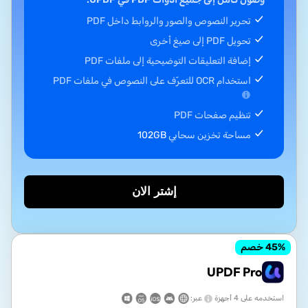
تحرير النصوص والصور والروابط داخل PDF
تحويل PDF إلى صيغ أخرى
إضافة التعليقات التوضيحية إلى ملفات PDF
استخدام OCR للتعرّف على النصوص في ملفات PDF
تنظيم صفحات PDF
مساحة تخزين سحابي
102GB
إشتر الان
% خصم
45
UPDF Pro
استخدمه على 4 أجهزة
عبر: