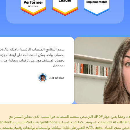
يحصل المستخدمون على ترقيات مج
Adobe.
الترخيص متعدد المنصات هو السبب الذي جعلني أستمر مع UPDF بعد التجربة. دفعة واحدة تغطي أربعة أجهزة... وهذا يعني جهاز Windows مكتبيًا
للعثور على نقاط البيانات، واستخدام توقيعات رقمية معتمدة من AATL مع سجل تدقيق، لذلك توقفت عن الدفع لأداة توقيع منفصلة