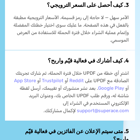
3. كيف أحصل على السعر الترويجي؟
الأمر سهل — لا حاجة إلى رمز قسيمة. الأسعار الترويجية مطبقة
بالفعل في هذه الصفحة. ما عليك سوى اختيار خطتك المفضلة
وإتمام عملية الشراء خلال فترة الحملة للاستفادة من العرض
الموسمي.
4. كيف أشارك في فعالية قيّم واربح؟
اشترِ أي خطة من UPDF خلال فترة الحملة، ثم شارك تجربتك
الصادقة مع UPDF على
Reddit
أو
Trustpilot
أو
App Store
أو
Google Play
. بعد نشر منشورك أو تقييمك، أرسل لقطة
شاشة له، ورقم طلب UPDF الخاص بك، وعنوان البريد
الإلكتروني المستخدم في الشراء إلى
support@superace.com
لإكمال مشاركتك.
5. متى سيتم الإعلان عن الفائزين في فعالية قيّم
واربح؟