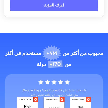
اعرف المزيد
4M+
محبوب من أكثر من
مستخدم في أكثر
170+
من
دولة
تقييمات عالية على G2 وApp Store وGoogle Play،
مع إشادة من وسائل إعلام تقنية رائدة.