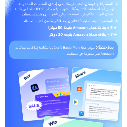
2. المشاركة والإرسال:
انشر تقييمك على إحدى المنصات المدعومة.
أرسل لقطة شاشة للتقييم/المنشور + رقم طلب UPDF الخاص بك +
عنوان البريد الإلكتروني المستخدم في الشراء إلى
خدمة العملاء
.
3. السحب:
سيتم اختيار 10 فائزين بعد 30 يومًا من انتهاء الحملة.
3 × بطاقة هدايا Amazon بقيمة 50 دولارًا
7 × بطاقة هدايا Amazon بقيمة 20 دولارًا
ملاحظة:
تتوفر خطة IvyCraft Basic Plan مكافئة إذا كانت
بطاقات
Amazon غير مدعومة في منطقتك.