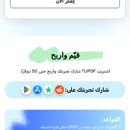
إشتر الان
قيّم واربح
اشتريت UPDF؟ شارك تجربتك واربح حتى 50 دولارًا.
شارك تجربتك على:
القواعد:
1. الشراء:
اشترِ أي خطة من UPDF خلال فترة الحملة.