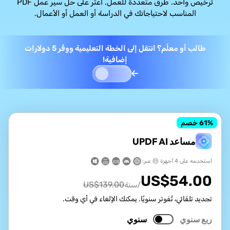
ترخيص واحد. طرق متعددة للعمل. اعثر على حل سير عمل PDF
المناسب لاحتياجاتك في الدراسة أو العمل أو الأعمال.
طالب أو معلّم؟ انتقل إلى الخطة التعليمية ووفّر 5 دولارات
إضافية!
% خصم
61
مساعد UPDF AI
استخدمه على 4 أجهزة
عبر:
US$
54.00
US$
139.00
/سنة
تجديد تلقائي، تُفوتر سنويًا. يمكنك الإلغاء في أي وقت.
ربع سنوي
سنوي