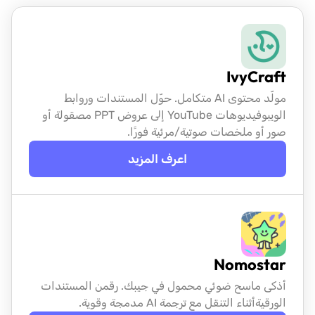
IvyCraft
مولّد محتوى AI متكامل. حوّل المستندات وروابط
الويب
وفيديوهات YouTube إلى عروض PPT مصقولة أو
صور أو ملخصات صوتية/مرئية فورًا.
اعرف المزيد
Nomostar
أذكى ماسح ضوئي محمول في جيبك. رقمن المستندات
الورقية
أثناء التنقل مع ترجمة AI مدمجة وقوية.