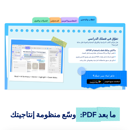
للطلاب والباحثين
للمعلمين والمربين
للمحترفين
للشركات والفرق
تفوّق في فصلك الدراسي
هل تتراكم الكتب الدراسية والأوراق البحثية والمواد قبل بداية
الدراسة؟
ما الذي يمكنك فعله باستخدام UPDF:
لخّص أوراقًا من 30 صفحة إلى نقاط رئيسية قبل الحصة.
اطرح أسئلة داخل ملفات PDF لتحصل على وضوح أكاديمي فوري.
علّق على جميع ملاحظاتك الدراسية ونظمها في مكان واحد.
جاهز لبناء سير عملك؟
استكشف جميع العروض
تنزيل مجاني
ما بعد PDF:
وسّع منظومة إنتاجيتك