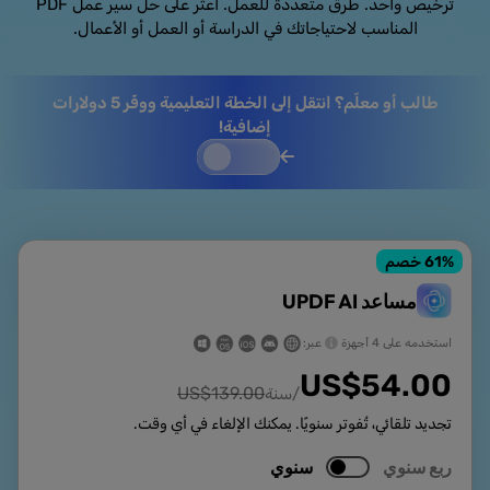
ترخيص واحد. طرق متعددة للعمل. اعثر على حل سير عمل PDF
المناسب لاحتياجاتك في الدراسة أو العمل أو الأعمال.
طالب أو معلّم؟ انتقل إلى الخطة التعليمية ووفّر 5 دولارات
إضافية!
% خصم
61
مساعد UPDF AI
استخدمه على 4 أجهزة
عبر:
US$
54.00
US$
139.00
/سنة
تجديد تلقائي، تُفوتر سنويًا. يمكنك الإلغاء في أي وقت.
ربع سنوي
سنوي