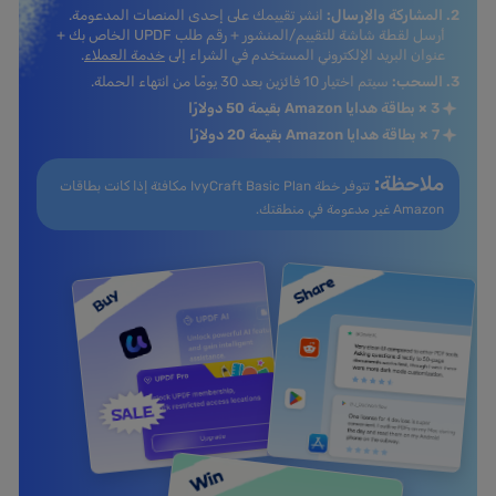
2. المشاركة والإرسال:
انشر تقييمك على إحدى المنصات المدعومة.
أرسل لقطة شاشة للتقييم/المنشور + رقم طلب UPDF الخاص بك +
عنوان البريد الإلكتروني المستخدم في الشراء إلى
خدمة العملاء
.
3. السحب:
سيتم اختيار 10 فائزين بعد 30 يومًا من انتهاء الحملة.
3 × بطاقة هدايا Amazon بقيمة 50 دولارًا
7 × بطاقة هدايا Amazon بقيمة 20 دولارًا
ملاحظة:
تتوفر خطة IvyCraft Basic Plan مكافئة إذا كانت
بطاقات
Amazon غير مدعومة في منطقتك.