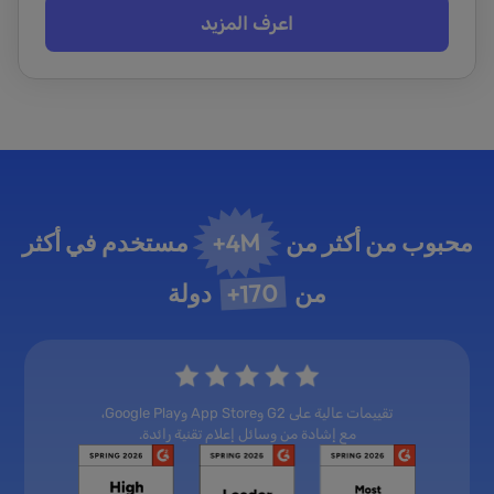
اعرف المزيد
4M+
محبوب من أكثر من
مستخدم في أكثر
170+
من
دولة
تقييمات عالية على G2 وApp Store وGoogle Play،
مع إشادة من وسائل إعلام تقنية رائدة.