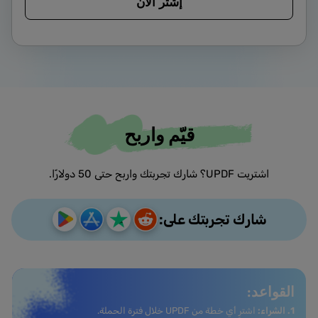
إشتر الان
قيّم واربح
اشتريت UPDF؟ شارك تجربتك واربح حتى 50 دولارًا.
شارك تجربتك على:
القواعد:
1. الشراء:
اشترِ أي خطة من UPDF خلال فترة الحملة.