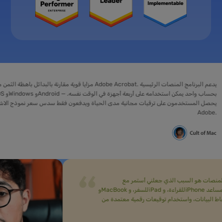
يحصل المستخدمون على ترقيات مجانية مدى الحياة ويدفعون فقط سدس سعر 
Adobe.
لمنصات هو السبب الذي جعلني أستمر مع UPDF بعد التجربة. دفعة واحدة تغطي أربعة أجهزة... وهذا يعني جهاز Windows مكتبيًا في المكتب،
وMacBook للسفر، وiPad للقراءة، وiPhone للتعليقات السريعة... كما أثبت المساعد AI وUPDF Sign قيمتهما. يمكنني الدردشة مع مجموعة من ملفات PDF دفعة واحدة
عثور على نقاط البيانات، واستخدام توقيعات رقمية معتمدة من AATL مع سجل تدقيق، لذلك توقفت عن الدفع لأداة توقيع منفصلة. اخترت الترخيص مدى الحياة. دفعة