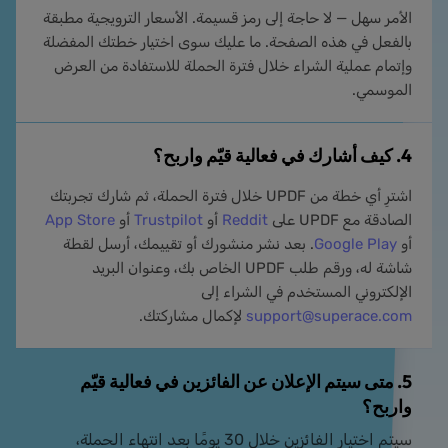
الأمر سهل — لا حاجة إلى رمز قسيمة. الأسعار الترويجية مطبقة
بالفعل في هذه الصفحة. ما عليك سوى اختيار خطتك المفضلة
وإتمام عملية الشراء خلال فترة الحملة للاستفادة من العرض
الموسمي.
4. كيف أشارك في فعالية قيّم واربح؟
اشترِ أي خطة من UPDF خلال فترة الحملة، ثم شارك تجربتك
الصادقة مع UPDF على
Reddit
أو
Trustpilot
أو
App Store
أو
Google Play
. بعد نشر منشورك أو تقييمك، أرسل لقطة
شاشة له، ورقم طلب UPDF الخاص بك، وعنوان البريد
الإلكتروني المستخدم في الشراء إلى
support@superace.com
لإكمال مشاركتك.
5. متى سيتم الإعلان عن الفائزين في فعالية قيّم
واربح؟
سيتم اختيار الفائزين خلال 30 يومًا بعد انتهاء الحملة،