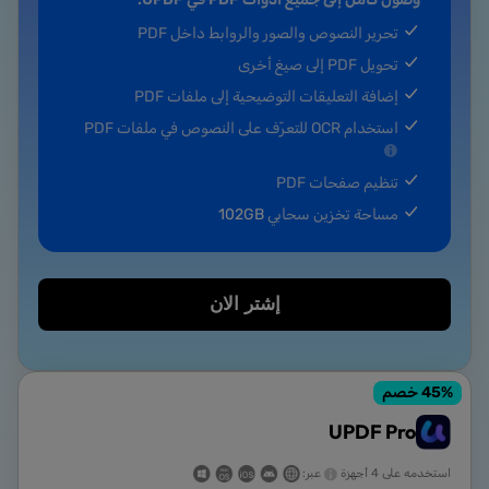
تحرير النصوص والصور والروابط داخل PDF
تحويل PDF إلى صيغ أخرى
إضافة التعليقات التوضيحية إلى ملفات PDF
استخدام OCR للتعرّف على النصوص في ملفات PDF
تنظيم صفحات PDF
مساحة تخزين سحابي
102GB
إشتر الان
% خصم
45
UPDF Pro
استخدمه على 4 أجهزة
عبر: