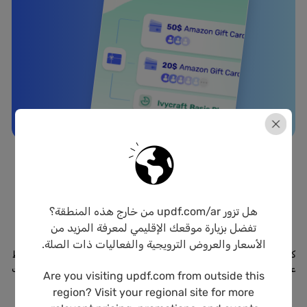
هل تزور updf.com/ar من خارج هذه المنطقة؟
ما هدفك هذا الموسم؟
تفضل بزيارة موقعك الإقليمي لمعرفة المزيد من
الأسعار والعروض الترويجية والفعاليات ذات الصلة.
كل موسم جديد يجلب أولويات جديدة. سواء كنت تستعد للدروس، أو تخطط
للحصص، أو تنجز
مشاريع جديدة، أو تطور أعمالك، يساعدك UPDF على البقاء
Are you visiting updf.com from outside this
في المقدمة بسير عمل مستندات أكثر ذكاءً.
region? Visit your regional site for more