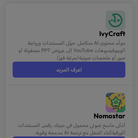
IvyCraft
مولّد محتوى AI متكامل. حوّل المستندات وروابط
الويب
وفيديوهات YouTube إلى عروض PPT مصقولة أو
صور أو ملخصات صوتية/مرئية فورًا.
اعرف المزيد
Nomostar
أذكى ماسح ضوئي محمول في جيبك. رقمن المستندات
الورقية
أثناء التنقل مع ترجمة AI مدمجة وقوية.