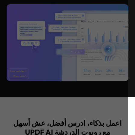
اعمل بذكاء، ادرس أفضل، عش أسهل
مع روبوت الدردشة UPDF AI