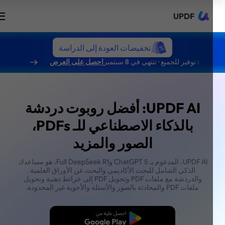
UPDF
تخفيضات العودة إلى الدراسة
: توفير للجميع · تنتهي في 8 سبتمبر
احصل على العرض
UPDF AI: أفضل روبوت دردشة
بالذكاء الاصطناعي للـ PDFs،
الصور والمزيد
UPDF AI، المدعوم بـ ChatGPT 5 وFull DeepSeek R1، هو مساعدك
الذكي الشامل للبحث الأكاديمي والبحث عن الأوراق العلمية
والدردشة مع ملفات PDF وتحويل PDF إلى خرائط ذهنية وتحويل
ملفات PDF والمحادثة بالصور والأسئلة والأجوبة غير المحدودة.
تنزيل مجاني