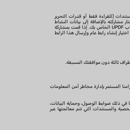
لمستندات (للقراءة فقط أو قدرات التحرير
ر مشاركته بالإضافة إلى بيانات النشاط
المتعلقة بالمستند المشترك (طرق العرض، التعديلات، إلخ). يمكنك تعيين الأذونات وإلغاء الوصول من خلال حساب UPDF الخاص بك. إذا قمت بمشاركة
تيار إنشاء رابط عام وإرسال هذا الرابط
أطراف ثالثة دون موافقتك المسبقة.
الشهادة التزامنا المستمر بإدارة مخاطر أمن المعلومات
 في ذلك ضوابط الوصول، وحماية البيانات،
خصية والمستندات التي تتم معالجتها عبر