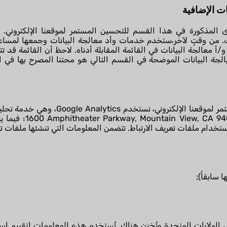
المذكورة في هذا القسم للتحسين المستمر لموقعنا الإلكتروني. يو
ك. من وقتٍ لآخر،ستخدم خدمات وأد معالجة البيانات وجمعها لمساعد
معالجة البيانات في القائمة المقابلة أدناه. لاحظ أن القائمة قد تت
نيالجة البيانات الموضحة في القسم التالي هو محتنا المصرح بها في 
خدام ملفات تعريف الارتباط. تتضمن المعلومات التي تنشئها ملفات ت
ل هذه المعلومات إلى خادم Google في الولايات المتحدة وتُخزن هناك. تُستخدم هذه المعلوم