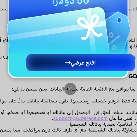
50 دولارًا
أنك تحتفظ بحساب وتستخدم خدماتنا. إذا اخترت حذف حسابك، فستتم 
علوماتك الشخصية ووثائقك. نحن لا ننقل بياناتك الشخصية أو نشاركها مع أي 
لبها، ونستخدم تدابير أمنية صارمة لضمان بقاء معلوماتك آمنة.
فافية بشأن ممارساتنا المتعلقة بالبيانات ونضمن أن تكون على دراية كا
افتح عرضي
 فقط لتوفير خدماتنا وتحسينها. نقوم بمعالجة بياناتك بناءً على موا
بيانات، لديك الحق في: الوصول إلى بياناتك أو تصحيحها أو حذفها أو
 اتصل بنا على
support@superace.com
.
ية المناسبة لحماية بياناتك الشخصية.
شاركة بياناتك الشخصية مع أي طرف ثالث دون موافقتك، مما يضمن ا