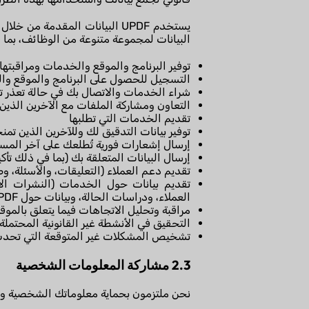
يستخدم UPDF البيانات المقدم
البيانات لمجموعة متنوعة من الوظائف، بما 
توفير البرنامج والموقع والخدمات ومراقبتها
التسجيل للحصول على البرنامج والموقع وا
شراء الخدمات والاتصال بك في حالة تعذر تل
التعاون ومشاركة الملفات مع الآخرين الذين ت
تقديم الخدمات التي تطلبها
توفير بيانات التدقيق لك وللآخرين الذين تم
إرسال إشعارات فورية تُطلعك على آخر الم
إرسال البيانات المتعلقة بك (بما في ذلك تأ
تقديم دعم العملاء (التعليقات، والأسئلة، 
تقديم بيانات حول الخدمات (النشرات الإ
العملاء، ودراسات الحالة، وبيانات حول UPDF) بعد الحصول على موافقتك
مراقبة وتحليل الاتجاهات فيما يتعلق بالمو
التحقيق في الأنشطة غير القانونية المحتملة 
تشخيص المشكلات غير المتوقعة التي تحد
2.3 مشاركة المعلومات الشخصية
نحن ملتزمون بحماية معلوماتك الشخصية ولن ن