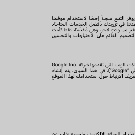
فر التتبع سجلاً إحصًا لاستخدام موقعنا
تنا في تزويدك بأفضل الخدمات المتاحة.
غير من وقتٍ لآخر، وهي مُقدَّمة فقط كأمث
التصميم القائم على الاحتياجات والتحسين
لغرض التصميم المخصص والتحسين المستمر لموقعنا الإلكتروني، نستخدم Google Analytics، وهي خدمة تحليلات الويب التي تقدمها شركة Google Inc.
) (1600 Amphitheater Parkway, Mountain View, CA 94043, USA؛ فيما يلي ”Google“). في هذا السياق، يتم إنشاء
عريف الارتباط حول استخدامك لهذا الموقع
ات لتقييم استخدام الموقع الإلكتروني ولجميع تقارير عن