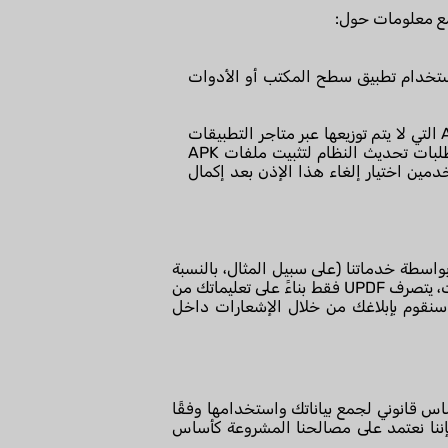
تخدام تطبيق سطح المكتب أو الأدوات
نحن نوفر إمكانية التحقق من وجود تحديثات داخل التطبيق وتنزيل/تثبيت التحديثات لملفات APK بنظام Android التي لا يتم توزيعها عبر متاجر التطبيقات
الرسمية. بموافقتك الصريحة، سنستخدم إذن android.permission.REQUEST_INSTALL_PACKAGES لبدء طلبات تحديث النظام لتثبيت ملفات APK
ي أغراض أخرى. يمكن للمستخدمين اختيار إلغاء هذا الإذن بعد إكمال
عالجتها بواسطة خدماتنا (على سبيل المثال، بالنسبة
لجهات الاتصال في دفتر العناوين التي يشاركها المستخدمون عند إدخال معلومات المستلم). في مثل هذه الحالات، يتصرف UPDF فقط بناءً على تعليماتك من
سنقوم بإبلاغك من خلال الإشعارات داخل
ساس قانوني لجمع بياناتك واستخدامها وفقًا
ننا نعتمد على مصالحنا المشروعة كأساس