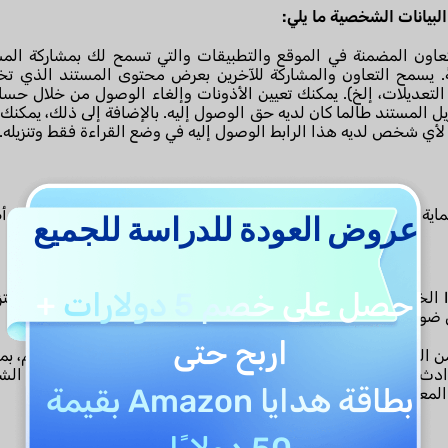
ميزات التعاون المضمنة في الموقع والتطبيقات والتي تسمح لك بمشاركة ا
ً. يسمح التعاون والمشاركة للآخرين بعرض محتوى المستند الذي تختا
المستند طالما كان لديه حق الوصول إليه. بالإضافة إلى ذلك، يمكنك اخ
ن لأي شخص لديه هذا الرابط الوصول إليه في وضع القراءة فقط وتنزيله.
ية بياناتك الشخصية ووثائقك. كن مطمئنًا، لن تتم مشاركة بياناتك مع 
عروض العودة للدراسة للجميع
احصل على
خصم 5 دولارات
+
حصلت UPDF على شهادة ISO/IEC 27001 الخاصة بنظام إدارة أمن المعلومات لديها. وتعكس هذه 
وابط تقنية وتنظيمية مناسبة.
اربح حتى
 المعلومات، نقوم بمراجعة وتحسين تدابيرنا الأمنية بشكل منتظم، بما
وادث. وقد صُممت هذه التدابير للمساعدة في حماية المعلومات الش
بطاقة هدايا Amazon بقيمة