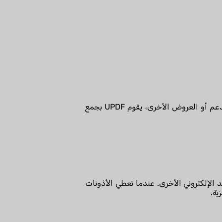
عندما تقوم بالتسجيل لاستخدام تطبيق أو موقع UPDF، أو إنشاء حساب UPDF، أو الاتصال بنا للحصول على الدعم أو العروض الأخرى، يقوم UPDF بجمع
UPDF أو مواقع الويب باستخدام بريد Apple أو Gmail أو رسائل البريد الإلكتروني الأخرى. عندما تعطي الأذونات