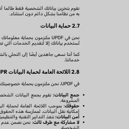
نقوم بتخزين بياناتك الشخصية فقط طالما 
به من نظامنا بشكل دائم دون استثناء.
2.7 حماية البيانات
نحن في UPDF ملتزمون بحماية م
تُستخدم بياناتك إلا لتقديم الخدمات التي تط
كما أننا نسعى جاهدين أيضًا إلى التحلي بالش
خدماتنا.
2.8 اللائحة العامة لحماية البيانات GDPR
في UPDF، نحن ملتزمون بحماية خصوصيتك بما يتوافق مع اللائحة العامة لحماية البيانات. نحن نضمن ما يلي:
جمع البيانات:
نقوم بجمع البيانات الشخصية
المشروعة.
حقوقك
: بموجب اللائحة العامة لحماية ال
إمكانية نقل البيانات. لممارسة هذه الحقوق،
أمن البيانات:
ننفذ التدابير التقنية والتنظيم
لا مشاركة مع طرف ثالث
: نحن نضمن عدم م
الشخصية.