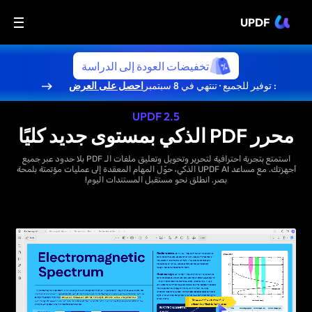
UPDF
تخفيضات العودة إلى الدراسة
: توفير للجميع · تنتهي في 8 سبتمبر
احصل على العرض
UPDF 2.5
محرر PDF الذكي بمستوى جديد كليًا
استمتع بتجربة احترافية لتحرير وتحويل وتعليق ملفات الـ PDF بلا حدود عبر جميع
أجهزتك. مع مساعد UPDF AI الذكي، حوّل المهام المعقدة إلى عمليات مؤتمتة بلمحة
بصر. انطلق نحو مستقبل المستندات اليوم!