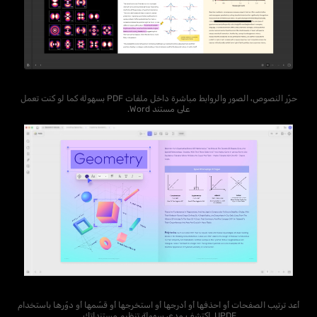
حرّر النصوص، الصور والروابط مباشرة داخل ملفات PDF بسهولة كما لو كنت تعمل
على مستند Word.
أعد ترتيب الصفحات أو احذفها أو أدرجها أو استخرجها أو قسّمها أو دوّرها باستخدام
UPDF. اكتشف مدى سهولة تنظيم مستنداتك.