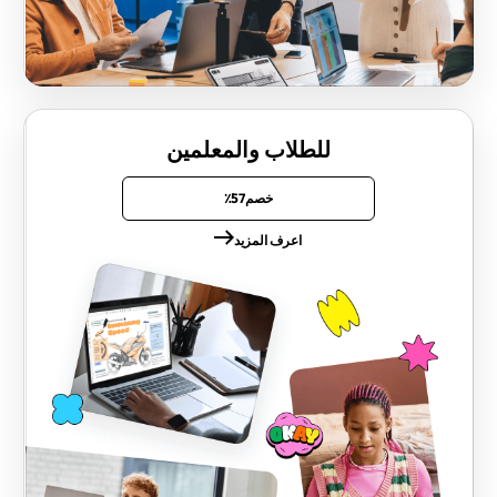
للطلاب والمعلمين
خصم57٪
اعرف المزيد