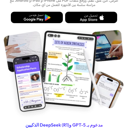
اعرض، حرّر، علّق، نظّم، ووقّع ملفات PDF على iPhone أو iPad أو Android، مع
مزامنة سلسة بين الأجهزة للعمل من أي مكان.
مدعوم بـ GPT-5 وDeepSeek (R1) الذكيين