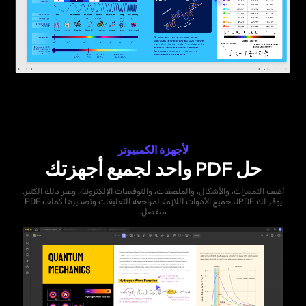
لأجهزة الكمبيوتر
حل PDF واحد لجميع أجهزتك
أضف التمييزات، والأشكال، والملصقات، والتوقيعات الإلكترونية، وغير ذلك الكثير.
يوفّر لك UPDF جميع الأدوات اللازمة لمراجعة التعليقات وتصديرها كملف PDF
منفصل.