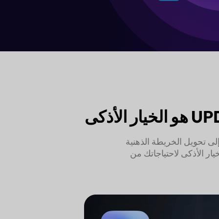
خيص المستندات المتقدم إلى تحويل الخريطة الذهنية
 المدعومة بالذكاء الاصطناعي، تعرف على سبب كون UPDF AI هو الخيار الأذكى لاحتياجاتك من