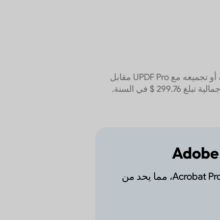
يوفر UPDF AI المزيد من الخيارات بسعر أقل. يمكنك الحصول عليه بمفرده مقابل 69 $ في السنة أو تجميعه مع UPDF Pro مقابل
69 $ في السنة فقط. في المقابل، يتطلب Adobe Acrobat AI اشتراكًا في Acrobat Pro، بتكلفة إجمالية تبلغ 299.76 $ في السنة.
Adobe 
يتطلب اشتراكاً في Acrobat Pro، مما يحد من