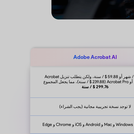
Adobe Acrobat AI
4.99 $ / شهر أو 59.88 $ / سنة، ولكن يتطلب تنزيل Acrobat
ع
299.76 $ / سنة
لا توجد نسخة تجريبية مجانية (يجب الشراء)
Edge