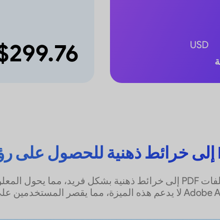
$299.76
USD
يقوم برنامج UPDF AI بتحويل ملفات PDF إلى خرائط ذهنية بشكل فريد، 