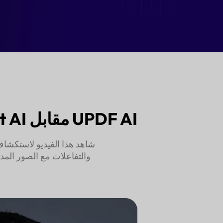
اشترِ UPDF AI الآن
UPDF AI مقابل Adobe Acrobat AI: لماذا يعتبرUPDF AI هو الخيار الأذكى