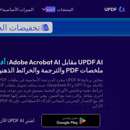
UPDF
المنتجات
الميزات الأساسية
الجديد
تخفيضات الع
أفضل
يتجاوز برنامج UPDF AI مجرد الدردشة الأساسية في ملفات PDF من خلال
تكامله مع GPT-5 و DeepSeek R1. حيث يمكنه تحويل ملفات PDF إلى
بحثية بتنسيق فريد من نوعه، ومستندات
أخرى بنقاط، والدردشة مع الصور، وهي ميزات يفتقر إليها Adobe Acrobat
AI. مع الإصدار التجريبي المجاني للذكاء الاصطناعي، فإن UPDF AI هو الخيار