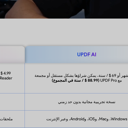
UPDF AI
10 $ / شهر أو 69 $ / سنة، يمكن شراؤها بشكل مستقل أو مجمعة
Reader أو Acrobat Pro (239.88 $ / سنة)، مما يجعل المجمو
مع UPDF Pro
(88.99 $ / سنة في المجموع)
نسخة تجريبية مجانية بدون حد زمني
Windows، وMac، وiOS، وAndroid، وعبر الإنترنت
ملحقات Windows و Mac و Android و iOS و Chrome و 