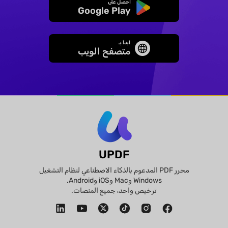
احصل على
Google Play
ابدأ بـ
متصفح الويب
UPDF
محرر PDF المدعوم بالذكاء الاصطناعي لنظام التشغيل
Windows وMac وiOS وAndroid.
ترخيص واحد، جميع المنصات.