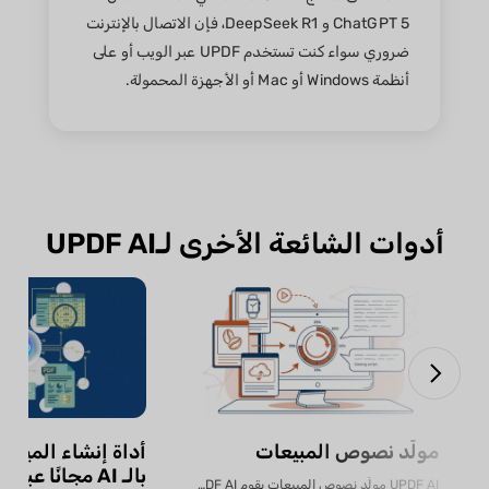
ChatGPT 5 و DeepSeek R1، فإن الاتصال بالإنترنت
ضروري سواء كنت تستخدم UPDF عبر الويب أو على
أنظمة Windows أو Mac أو الأجهزة المحمولة.
أدوات الشائعة الأخرى لـUPDF AI
مولّد نصوص المبيعات
أداة إنشاء الميزان
بالـ AI مجانًا عبر الإنترنت
UPDF AI مولّد نصوص المبيعات يقوم UPDF AI بتحويل...