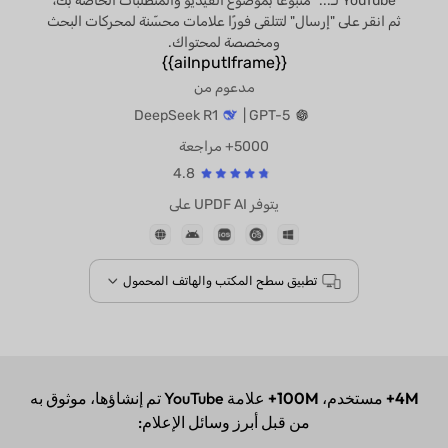
YouTube لـ..." متبوعًا بموضوع الفيديو والمتطلبات الخاصة بك،
ثم انقر على "إرسال" لتتلقى فورًا علامات محسّنة لمحركات البحث
ومخصصة لمحتواك.
{{aiInputIframe}}
مدعوم من
DeepSeek R1
GPT-5 |
5000+ مراجعة
4.8
يتوفر UPDF AI على
تطبيق سطح المكتب والهاتف المحمول
4M+
مستخدم،
100M+
علامة YouTube تم إنشاؤها، موثوق به
من قبل أبرز وسائل الإعلام: