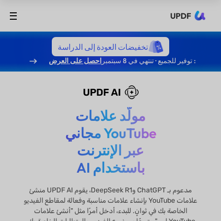
UPDF
تخفيضات العودة إلى الدراسة
: توفير للجميع · تنتهي في 8 سبتمبر
احصل على العرض
UPDF AI
مولّد علامات
YouTube مجاني
عبر الإنترنت
باستخدام AI
مدعوم بـ ChatGPT وDeepSeek R1، يقوم UPDF AI منشئ
علامات YouTube بإنشاء علامات مناسبة وفعالة لمقاطع الفيديو
الخاصة بك في ثوانٍ. للبدء، أدخل أمرًا مثل "أنشئ علامات