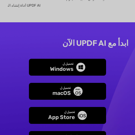
ابدأ مع UPDF AI الآن
تحميل ل
Windows
تحميل ل
macOS
تحميل ل
App Store