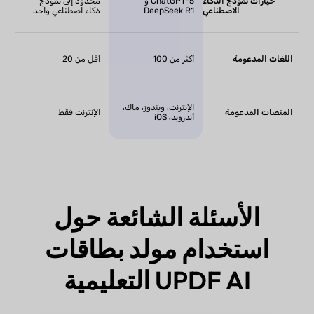
خيارات نموذج الذكاء
ChatGPT-5 و
محدود إلى نموذج
الاصطناعي
DeepSeek R1
ذكاء اصطناعي واحد
اللغات المدعومة
أكثر من 100
أقل من 20
الإنترنت، ويندوز، ماك،
المنصات المدعومة
الإنترنت فقط
أندرويد، iOS
الأسئلة الشائعة حول
استخدام مولد بطاقات
UPDF AI التعليمية