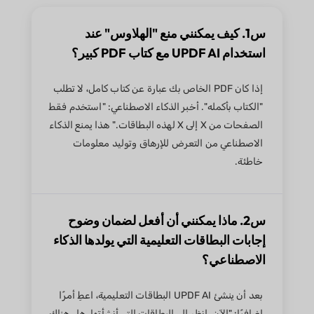
س1. كيف يمكنني منع "الهلاوس" عند
استخدام UPDF AI مع كتاب PDF كبير؟
إذا كان PDF الخاص بك عبارة عن كتاب كامل، لا تطلب
"الكتاب بأكمله". أخبر الذكاء الاصطناعي: "استخدم فقط
الصفحات من X إلى X لهذه البطاقات." هذا يمنع الذكاء
الاصطناعي من التعرض للإرهاق وتوليد معلومات
خاطئة.
س2. ماذا يمكنني أن أفعل لضمان وضوح
إجابات البطاقات التعليمية التي يولدها الذكاء
الاصطناعي؟
بعد أن ينشئ UPDF AI البطاقات التعليمية، اعطِ أمرًا
إضافيًا: "الآن، انظر إلى البطاقات التي أنشأتها. هل هناك