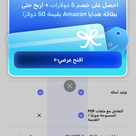
محدود
الصور
احصل على
خصم 5 دولارات
+ اربح حتى
بطاقة هدايا Amazon بقيمة 50 دولارًا
أنواع أسئلة متعددة
محدود
مستوى صعوبة قابل
محدود
للتعديل
افتح عرضي
تصدير منظم
(Markdown)
توليد أمثلة
التعامل مع ملفات PDF
الممسوحة ضوئيًا /
القديمة