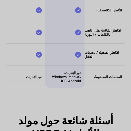
الألغاز الكلاسيكية
الألغاز القائمة على اللعب
بالكلمات / التورية
الألغاز الصعبة / تحديات
العقل
عبر الإنترنت،
المنصات المدعومة
Windows، macOS،
عبر الإنترنت
iOS، Android
أسئلة شائعة حول مولد