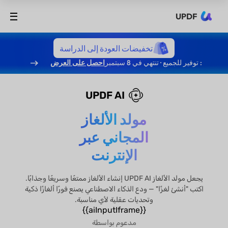
UPDF
تخفيضات العودة إلى الدراسة
: توفير للجميع · تنتهي في 8 سبتمبر
احصل على العرض
UPDF AI
مولد الألغاز
المجاني عبر
الإنترنت
يجعل مولد الألغاز UPDF AI إنشاء الألغاز ممتعًا وسريعًا وجذابًا.
اكتب "أنشئ لغزًا" — ودع الذكاء الاصطناعي يصنع فورًا ألغازًا ذكية
وتحديات عقلية لأي مناسبة.
{{aiInputIframe}}