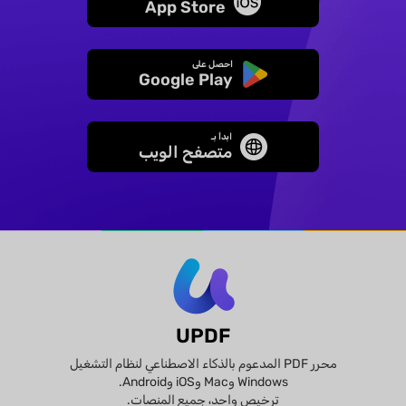
App Store
احصل على
Google Play
ابدأ بـ
متصفح الويب
UPDF
محرر PDF المدعوم بالذكاء الاصطناعي لنظام التشغيل
Windows وMac وiOS وAndroid.
ترخيص واحد، جميع المنصات.