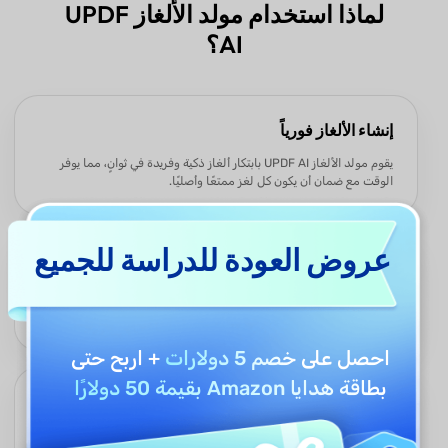
لماذا استخدام مولد الألغاز UPDF
AI؟
إنشاء الألغاز فورياً
يقوم مولد الألغاز UPDF AI بابتكار ألغاز ذكية وفريدة في ثوانٍ، مما يوفر
الوقت مع ضمان أن يكون كل لغز ممتعًا وأصليًا.
عروض العودة للدراسة للجميع
قابل للتخصيص لأي جمهور
يمكن تعديل الألغاز حسب مستوى الصعوبة والفئة المستهدفة، مما يجعلها
مناسبة للأطفال، الطلاب، أو البالغين.
احصل على
خصم 5 دولارات
+ اربح حتى
بطاقة هدايا Amazon بقيمة 50 دولارًا
دعم لغات متعددة
يمكن للأداة إنشاء الألغاز بعدة لغات، مما يجعلها مرنة ومناسبة