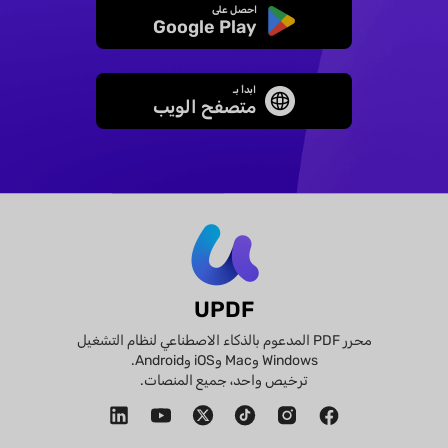
احصل على
Google Play
ابدأ بـ
متصفح الويب
UPDF
محرر PDF المدعوم بالذكاء الاصطناعي لنظام التشغيل
Windows وMac وiOS وAndroid.
ترخيص واحد، جميع المنصات.