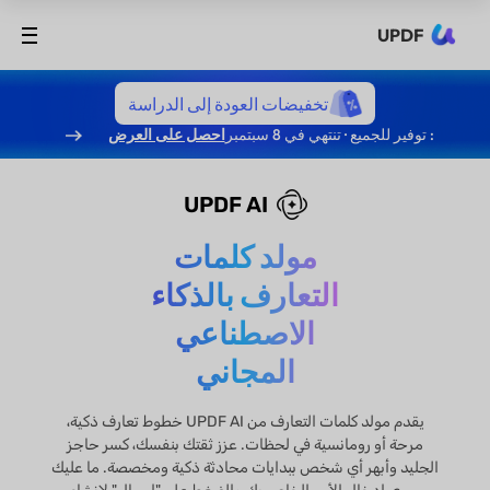
UPDF
تخفيضات العودة إلى الدراسة
: توفير للجميع · تنتهي في 8 سبتمبر
احصل على العرض
UPDF AI
مولد كلمات
التعارف بالذكاء
الاصطناعي
المجاني
يقدم مولد كلمات التعارف من UPDF AI خطوط تعارف ذكية،
مرحة أو رومانسية في لحظات. عزز ثقتك بنفسك، كسر حاجز
الجليد وأبهر أي شخص ببدايات محادثة ذكية ومخصصة. ما عليك