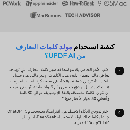
كيفية استخدام
مولد كلمات التعارف
من UPDF AI؟
اكتب الأمر الخاص بك موضحًا تفاصيل كلمة التعارف التي تريدها،
بما في ذلك النغمة، اللغة، عدد الكلمات، وغير ذلك. على سبيل
المثال: "أنشئ لي كلمة تعارف: أنا في ساحة كرة السلة بالمدرسة.
هناك فتى طويل يرتدي جيرسي رقم 9، وابتسامته أثرت بي. يجب
أن تكون الكلمة مضحكة، باللغة الإنجليزية، حوالي 30 كلمة،
وأعطني 30 خيارًا لأختار منها."
اختر نموذج الذكاء الاصطناعي. افتراضيًا، سيستخدم ChatGPT 5
لإنشاء كلمات التعارف. لاستخدام DeepSeek، انقر على
"DeepThink" لتفعيله.