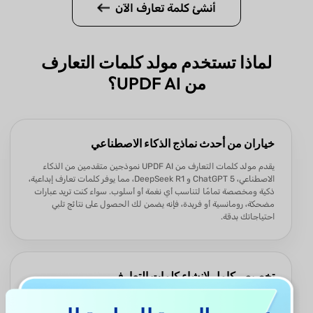
أنشئ كلمة تعارف الآن
لماذا تستخدم مولد كلمات التعارف
من UPDF AI؟
خياران من أحدث نماذج الذكاء الاصطناعي
يقدم مولد كلمات التعارف من UPDF AI نموذجين متقدمين من الذكاء
الاصطناعي، ChatGPT 5 و DeepSeek R1، مما يوفر كلمات تعارف إبداعية،
ذكية ومخصصة تمامًا لتناسب أي نغمة أو أسلوب. سواء كنت تريد عبارات
مضحكة، رومانسية أو فريدة، فإنه يضمن لك الحصول على نتائج تلبي
احتياجاتك بدقة.
تخصيص كامل لإنشاء كلمات التعارف
يتيح لك مولد كلمات التعارف من UPDF AI تخصيص كل التفاصيل -
حالتك الحالية، الغرض، تفاصيل عن الشخص الذي تريد التحدث إليه،