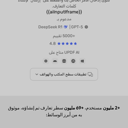
سوى إدخال الأمر الخاص بك والضغط على "إرسال" لإنشاء
كلمات التعارف.
{{aiInputIframe}}
مدعوم بـ
DeepSeek R1
GPT-5 |
+5000 تقييم
4.8
UPDF AI متاح على
تطبيقات سطح المكتب والهواتف
+2 مليون
مستخدم،
+69 مليون
سطر تعارف تم إنشاؤه، موثوق
به من أبرز الوسائط: