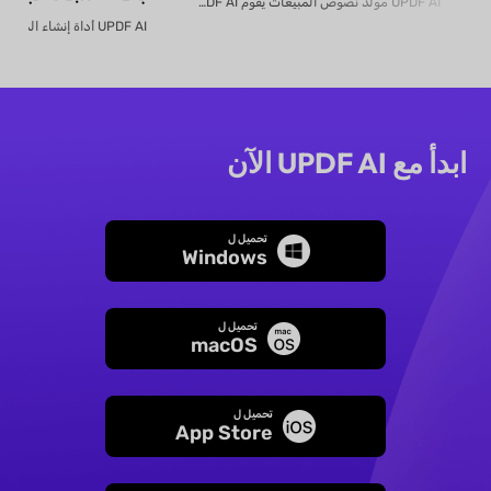
UPDF AI مولّد نصوص المبيعات يقوم UPDF AI بتحويل...
ابدأ مع UPDF AI الآن
تحميل ل
Windows
تحميل ل
macOS
تحميل ل
App Store