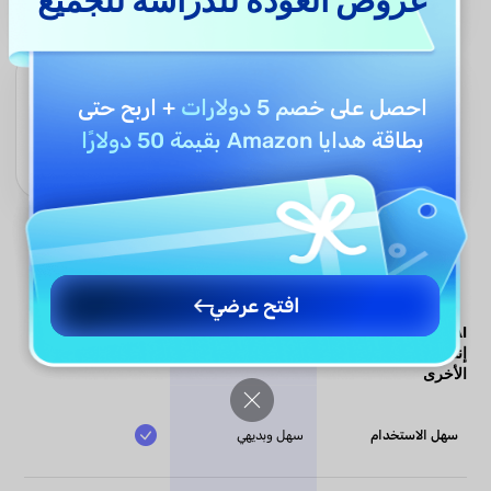
عروض العودة للدراسة للجميع
مراجعة مستمرة لضمان الجودة
احصل على
خصم 5 دولارات
+ اربح حتى
يقوم UPDF AI بتحليل المراجعة التي ينشئها—ينتقد الوضوح، البنية، قوة
بطاقة هدايا Amazon بقيمة 50 دولارًا
الحجة، اتساق الاستشهاد، والنبرة الأكاديمية. يمكنه تعديل السرد بناءً على
ملاحظاتك أو المعايير الأكاديمية.
افتح عرضي
UPDF AI مقابل أدوات
UPDF AI
أدوات AI الأخرى
إنشاء المراجعات الأدبية
الأخرى
سهل الاستخدام
سهل وبديهي