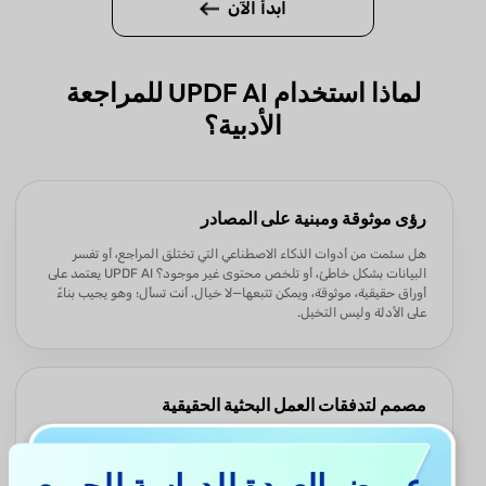
ابدأ الآن
لماذا استخدام UPDF AI للمراجعة
الأدبية؟
رؤى موثوقة ومبنية على المصادر
هل سئمت من أدوات الذكاء الاصطناعي التي تختلق المراجع، أو تفسر
البيانات بشكل خاطئ، أو تلخص محتوى غير موجود؟ UPDF AI يعتمد على
أوراق حقيقية، موثوقة، ويمكن تتبعها—لا خيال. أنت تسأل؛ وهو يجيب بناءً
على الأدلة وليس التخيل.
مصمم لتدفقات العمل البحثية الحقيقية
يمكن لـ UPDF AI للمراجعة الأدبية البحث في الأوراق، تنزيل المراجع،
التفاعل مع المحتوى، تصدير الرؤى، بناء المخططات، وإنشاء المراجع
بصيغة منظمة. من الفكرة → الأدبيات → السرد، أسرع من أي وقت مضى.