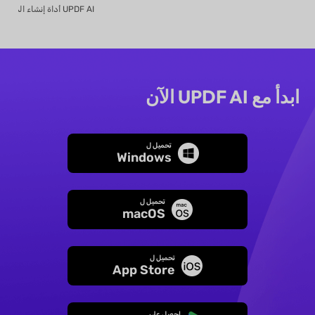
ابدأ مع UPDF AI الآن
تحميل ل
Windows
تحميل ل
macOS
تحميل ل
App Store
احصل على