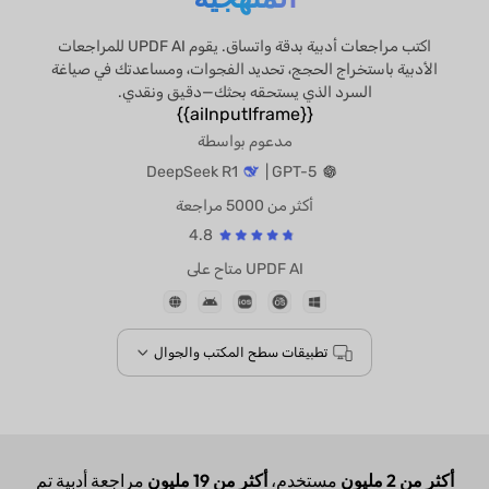
اكتب مراجعات أدبية بدقة واتساق. يقوم UPDF AI للمراجعات
الأدبية باستخراج الحجج، تحديد الفجوات، ومساعدتك في صياغة
السرد الذي يستحقه بحثك—دقيق ونقدي.
{{aiInputIframe}}
مدعوم بواسطة
DeepSeek R1
GPT-5 |
أكثر من 5000 مراجعة
4.8
UPDF AI متاح على
تطبيقات سطح المكتب والجوال
أكثر من 2 مليون
مستخدم،
أكثر من 19 مليون
مراجعة أدبية تم