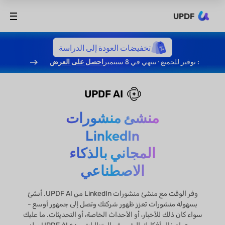
UPDF
تخفيضات العودة إلى الدراسة
: توفير للجميع · تنتهي في 8 سبتمبر
احصل على العرض
UPDF AI
منشئ منشورات
LinkedIn
المجاني بالذكاء
الاصطناعي
وفر الوقت مع منشئ منشورات LinkedIn من UPDF AI. أنشئ
بسهولة منشورات تعزز ظهور شركتك وتصل إلى جمهور أوسع -
سواء كان ذلك للأخبار، أو الأحداث الخاصة، أو التحديثات. ما عليك