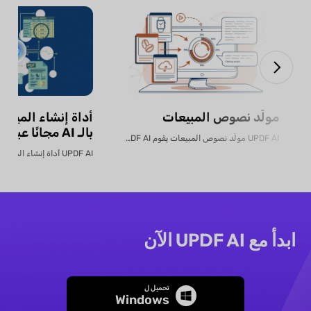
مولّد نصوص المبيعات
أداة إنشاء الميزان
بالـ AI مجانًا عبر الإنترنت
UPDF AI مولّد نصوص المبيعات يقوم UPDF AI بتحويل...
ابدأ مع UPDF AI الآن
تحميل ل
Windows