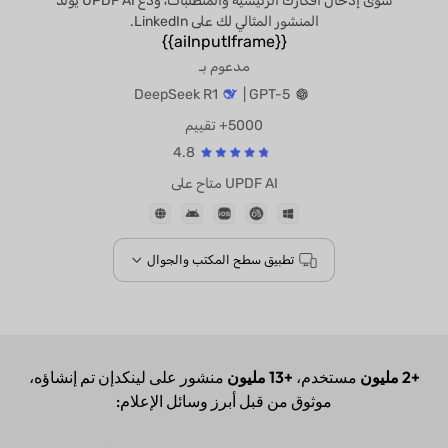
سوى إدخال أفكارك الرئيسية والمتطلبات، ودع UPDF AI يولد
المنشور المثالي لك على LinkedIn.
{{aiInputIframe}}
مدعوم بـ
DeepSeek R1
GPT-5 |
5000+ تقييم
4.8
UPDF AI متاح على
تطبيق سطح المكتب والجوال
+2 مليون
مستخدم،
+13 مليون
منشور على لينكدإن تم إنشاؤه،
موثوق من قبل أبرز وسائل الإعلام: