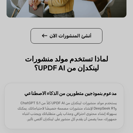
أنشئ المنشورات الآن
لماذا تستخدم مولد منشورات
لينكدإن من UPDF AI؟
مدعوم بنموذجين متطورين من الذكاء الاصطناعي
يستخدم مولد منشورات لينكدإن من UPDF AI كلاً من ChatGPT 5.1
وDeepSeek R1 لإنشاء منشورات مصممة خصيصًا لاحتياجاتك. يمكنك
بسهولة إنشاء محتوى احترافي وجذاب يلبي متطلباتك ويجذب انتباه
جمهورك، مما يضمن أن يقدم كل منشور على لينكدإن أقصى تأثير.