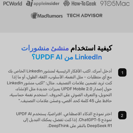
كيفية استخدام
منشئ منشورات
LinkedIn من UPDF AI؟
أدخل أمرك. اكتب الأفكار الرئيسية لمنشور LinkedIn الخاص بك
مع أي متطلبات - مثل النغمة، الأسلوب، اللغة، الطول، أو ما إذا
كنت تريد تضمين علامات التصنيف. مثال: "اكتب منشور LinkedIn
حول إصدار UPDF Mobile 2.0 بميزات جديدة مثل الإنشاء،
التحويل، والتعرف الضوئي على الحروف. استخدم نغمة حماسية،
حافظ على 45 كلمة كحد أقصى، وضمّن علامات التصنيف."
اختر نموذج الذكاء الاصطناعي. افتراضيًا، يستخدم UPDF AI
نموذج ChatGPT-5. إذا كنت تفضل، يمكنك التبديل إلى
DeepSeek R1 بالنقر على DeepThink.