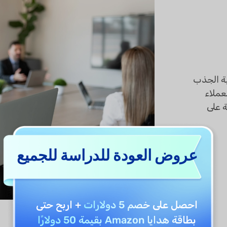
ية الجذب
 UPDF AI لجذب العملاء
ة على
عروض العودة للدراسة للجميع
احصل على
خصم 5 دولارات
+ اربح حتى
بطاقة هدايا Amazon بقيمة 50 دولارًا