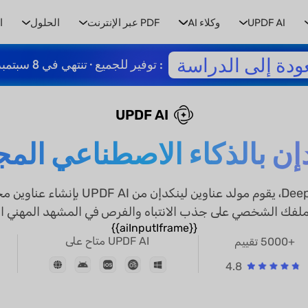
UPDF AI
وكلاء AI
PDF عبر الإنترنت
الحلول
ا
ودة إلى الدراسة
: توفير للجميع · تنتهي في 8 سبتمبر
UPDF AI
إن بالذكاء الاصطناعي المج
مدعومًا بـ GPT-5 و DeepSeek R1، يقوم مول
لفك الشخصي على جذب الانتباه والفرص في المشهد المهني ال
{{aiInputIframe}}
UPDF AI متاح على
+5000 تقييم
4.8