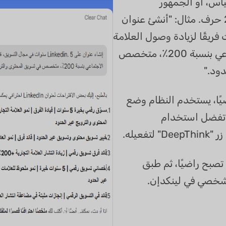
ياس، أو الجمهور
المستهدف - كل ذلك في حدود 200 حرف. مثال: "أنشئ عنوان
قادت فريقًا لزيادة وصول العلامة
التجارية على وسائل التواصل الاجتماعي بنسبة 200٪، متخصص
ود."
ضيًا، يستخدم النظام وضع
ا كنت تفضل استخدام
صبح راضيًا، ثم طبق
لشخصي في لينكدإن.