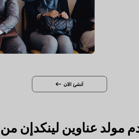
أنشئ الآن
مولد عناوين لينكدإن من UPDF AI؟