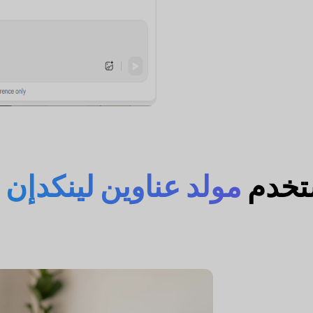
تخدم
مولد عناوين لينكدإن من F AI