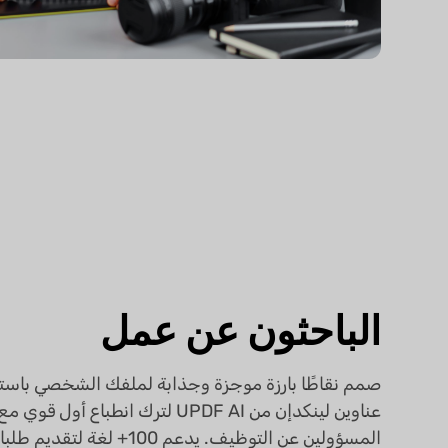
الباحثون عن عمل
صمم نقاطًا بارزة موجزة وجذابة لملفك الشخصي باست
عناوين لينكدإن من UPDF AI لترك انطباع أول قوي مع
المسؤولين عن التوظيف. يدعم 100+ لغة ل