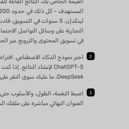
القيمة الخاص بك، النتائج القابلة للق
لينكدإن. 5 سنوات في التسويق، 
في تسويق المحتوى والترويج عبر الحد
اختر نموذج الذكاء الاصطناعي. افترا
ChatGPT-5 لإنشاء النتائج. إذ
DeepSeek، ما عليك سوى النقر على زر "DeepThink" لتفعيله.
اضبط النغمة، الطول، والأسلوب حتى ت
العنوان النهائي مباشرة على ملفك ا