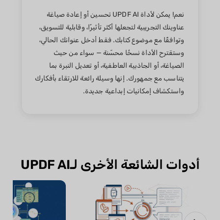
نعم! يمكن لأداة UPDF AI تحسين أو إعادة صياغة
عناوينك التجريبية لتجعلها أكثر تأثيرًا، وقابلية للتسويق،
وتوافقًا مع موضوع كتابك. فقط أدخل عنوانك الحالي،
وستقترح الأداة نسخًا محسّنة — سواء من حيث
الصياغة، أو الجاذبية العاطفية، أو تعديل النبرة بما
يتناسب مع جمهورك. إنها وسيلة رائعة للارتقاء بأفكارك
واستكشاف إمكانيات إبداعية جديدة.
أدوات الشائعة الأخرى لـUPDF AI