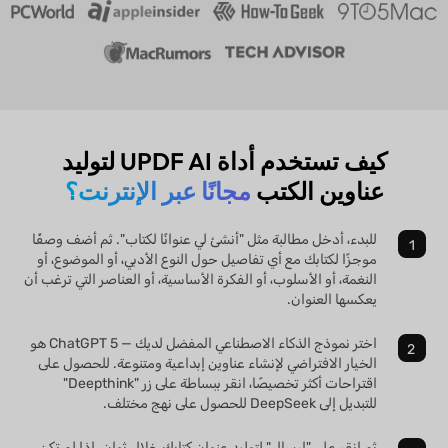
كيف تستخدم أداة UPDF AI لتوليد
عناوين الكتب
مجانًا عبر الإنترنت؟
للبدء، أدخل مطالبة مثل "أنشئ لي عنوانًا لكتاب". ثم أضف وصفًا
موجزًا لكتابك مع أي تفاصيل حول النوع الأدبي، أو الموضوع، أو
النغمة، أو الأسلوب، أو الفكرة الأساسية، أو العناصر التي ترغب أن
يعكسها العنوان.
اختر نموذج الذكاء الاصطناعي المفضل لديك — ChatGPT 5 هو
الخيار الافتراضي لإنشاء عناوين إبداعية ومتنوعة. للحصول على
اقتراحات أكثر تخصيصًا، انقر ببساطة على زر "Deepthink"
للتبديل إلى DeepSeek للحصول على نهج مختلف.
ثم انقر على "إرسال" لتوليد عنوان كتابك خلال ثوانٍ. إذا لم تكن