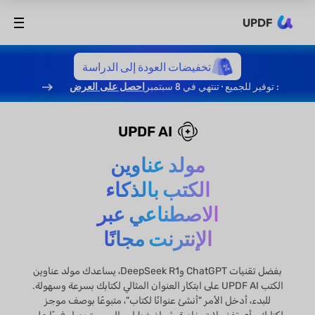
UPDF
تخفيضات العودة إلى الدراسة
: توفير للجميع · تنتهي في 8 سبتمبر
احصل على العرض
UPDF AI
مولد عناوين
الكتب بالذكاء
الاصطناعي عبر
الإنترنت مجانًا
بفضل تقنيات ChatGPT وDeepSeek R1، يساعدك مولد عناوين
الكتب UPDF AI على ابتكار العنوان المثالي لكتابك بسرعة وسهولة.
للبدء، أدخل الأمر "أنشئ عنوانًا لكتاب"، متبوعًا بوصف موجز