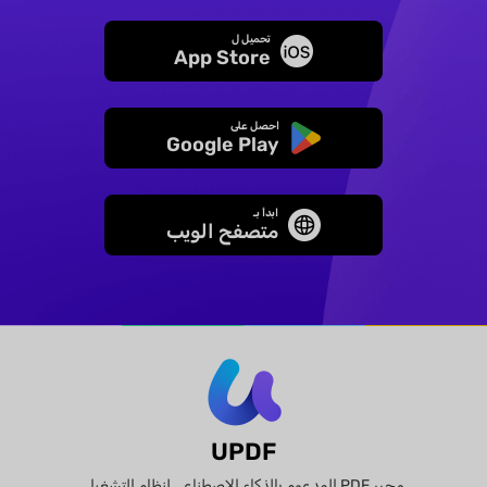
تحميل ل
App Store
احصل على
Google Play
ابدأ بـ
متصفح الويب
UPDF
محرر PDF المدعوم بالذكاء الاصطناعي لنظام التشغيل