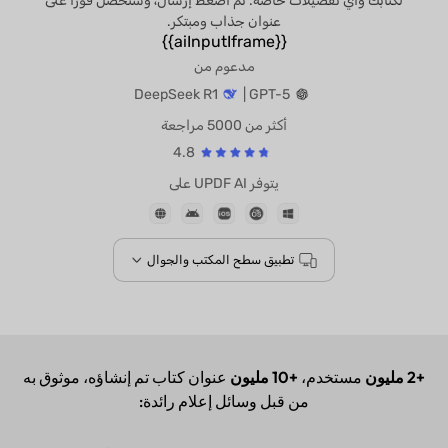
لكتابك وأي تفضيلات خاصة. ثم اضغط إرسال، وستحصل فورًا على
عنوان جذاب ومبتكر.
{{aiInputIframe}}
مدعوم من
DeepSeek R1
GPT-5 |
أكثر من 5000 مراجعة
4.8
يتوفر UPDF AI على
تطبيق سطح المكتب والجوال
+2 مليون
مستخدم،
+10 مليون
عنوان كتاب تم إنشاؤه، موثوق به
من قبل وسائل إعلام رائدة: