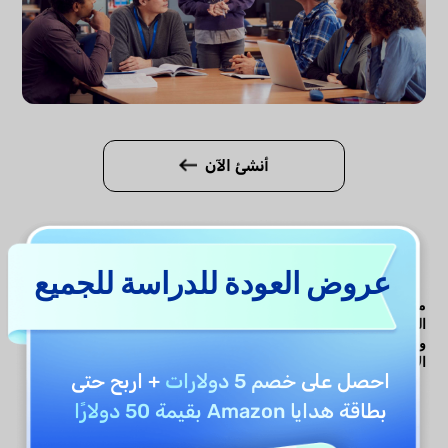
أنشئ الآن
عروض العودة للدراسة للجميع
مقارنة بين مولد عناوين
UPDF AI
مولدات عناوين
الكتب UPDF AI
مولد عناوين
الكتب الأخرى
ومولدات العناوين
الكتب
الأخرى
احصل على
خصم 5 دولارات
+ اربح حتى
بطاقة هدايا Amazon بقيمة 50 دولارًا
مجاني