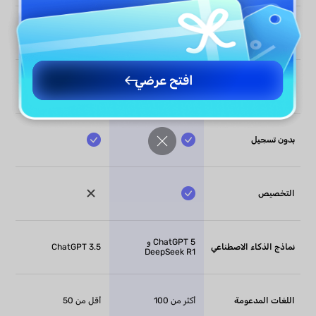
الدقة
99٪
92٪
افتح عرضي
بدون حدود للكلمات
بدون تسجيل
التخصيص
ChatGPT 5 و
نماذج الذكاء الاصطناعي
ChatGPT 3.5
DeepSeek R1
اللغات المدعومة
أكثر من 100
أقل من 50