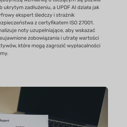
b ukrytym zadłużeniu, a UPDF AI działa jak
frowy ekspert śledczy i strażnik
ezpieczeństwa z certyfikatem ISO 27001.
nalizuje noty uzupełniające, aby wskazać
ieujawnione zobowiązania i utratę wartości
ktywów, które mogą zagrozić wypłacalności
rmy.