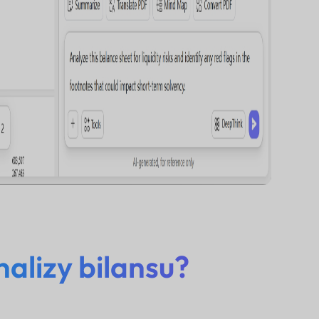
alizy bilansu?