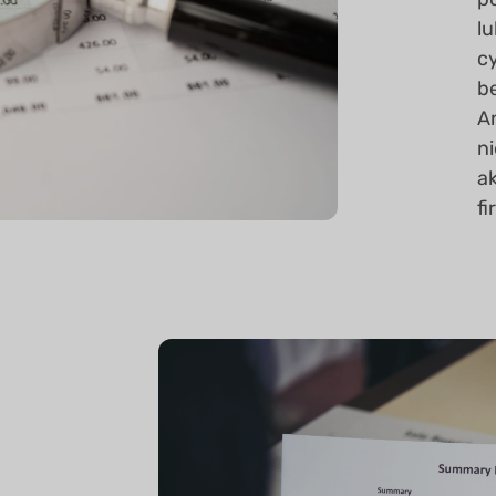
lu
cy
b
A
n
a
fi