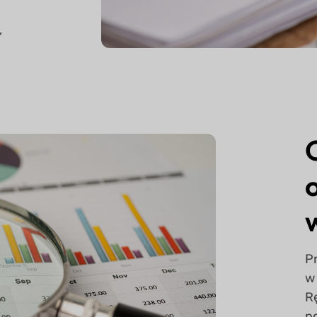
,
P
w
R
p