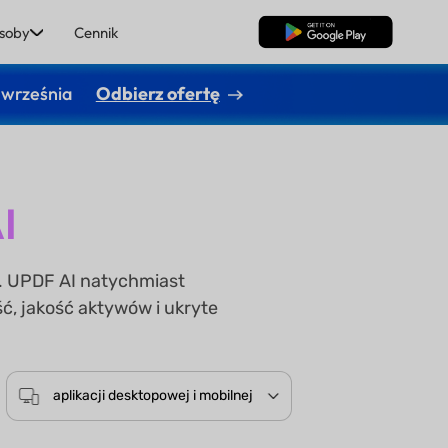
soby
Cennik
Pobierz za darmo
 września
Odbierz ofertę
I
y. UPDF AI natychmiast
ć, jakość aktywów i ukryte
aplikacji desktopowej i mobilnej