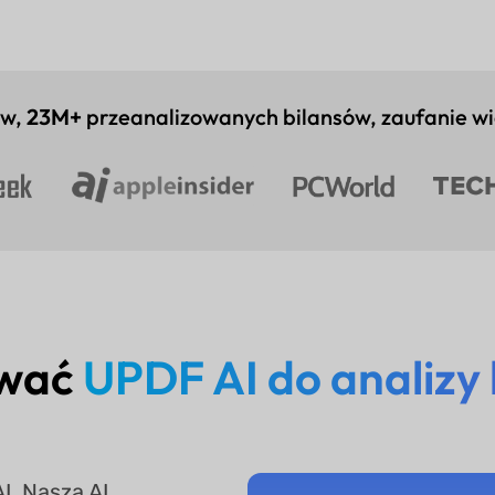
ów,
23M+
przeanalizowanych bilansów, zaufanie w
ywać
UPDF AI do analizy 
I. Nasza AI