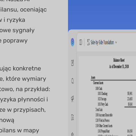
lansu, oceniając
 i ryzyka
zowe sygnały
e poprawy
sując konkretne
e, które wymiary
owo, na przykład:
ryzyka płynności i
ze w przypisach,
inową
 bilans w mapy