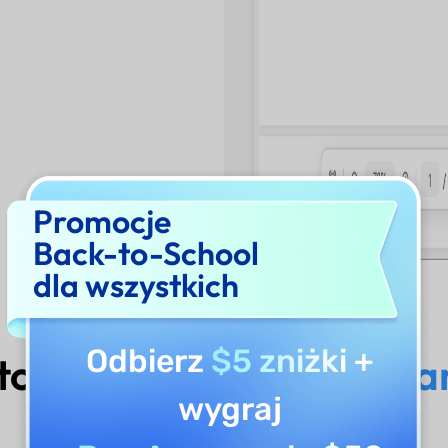
Promocje
Back-to-School
dla wszystkich
Odbierz
$5 zniżki
+
to wybrać
UPDF AI do an
wygraj