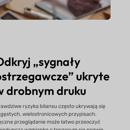
Odkryj „sygnały
ostrzegawcze” ukryte
w drobnym druku
rawdziwe ryzyka bilansu często ukrywają się
 gęstych, wielostronicowych przypisach.
ęczne przeglądanie może łatwo przeoczyć
ojedynczą wzmiankę o toczącym się pozwie