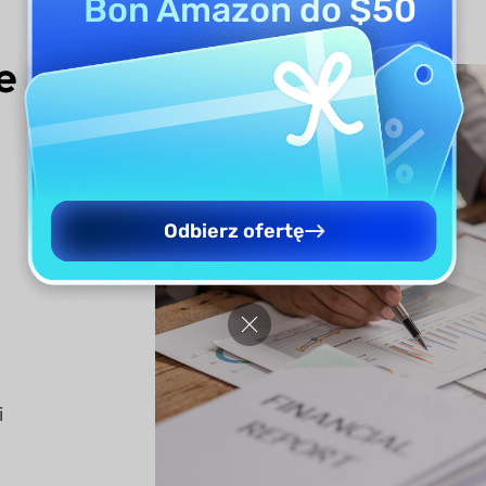
Bon Amazon do $50
e
Odbierz ofertę
i