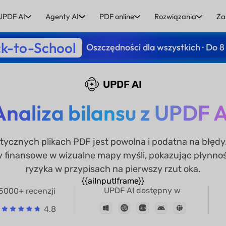
UPDF AI
Agenty AI
PDF online
Rozwiązania
Za
k-to-School
Oszczędności dla wszystkich · Do 8
UPDF AI
Analiza bilansu z UPDF A
atycznych plikach PDF jest powolna i podatna na błęd
y finansowe w wizualne mapy myśli, pokazując płynnoś
ryzyka w przypisach na pierwszy rzut oka.
{{aiInputIframe}}
UPDF AI dostępny w
5000+ recenzji
4.8