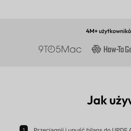
4M+
użytkownik
Jak uż
Przeciągnij i upuść bilans do UPDF A