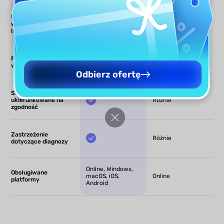
Wyjaśnianie
wskaźników
laboratoryjnych
Przegląd osi czasu z
Ograniczony
wielu dokumentów
Odbierz ofertę
Sformułowania
ukierunkowane na
Różnie
zgodność
Zastrzeżenie
Różnie
dotyczące diagnozy
Online, Windows,
Obsługiwane
macOS, iOS,
Online
platformy
Android