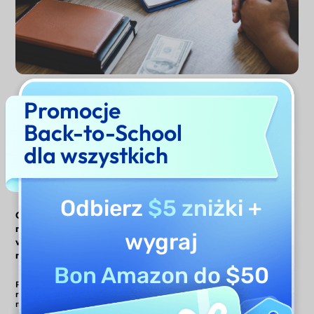
Promocje
Wypróbuj teraz
Back-to-School
dla wszystkich
Odbierz
$5 zniżki
+
Generator raportów
UPDF AI
Inne narzędzia
medycznych UPDF AI
wygraj
AI
vs. inne medyczne
narzędzia AI
Bon Amazon do $50
Podsumowywanie
raportów
medycznych