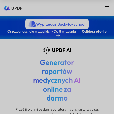
UPDF
Wyprzedaż Back-to-School
Oszczędności dla wszystkich · Do 8 września
Odbierz ofertę
UPDF AI
Generator
raportów
medycznych AI
online za
darmo
Prześlij wyniki badań laboratoryjnych, karty wypisu,