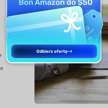
Bon Amazon do $50
Odbierz ofertę
a
gę