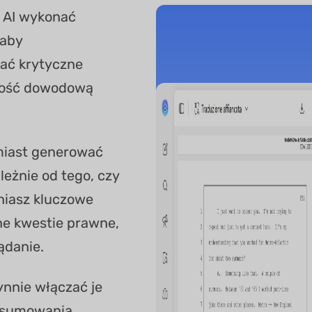
j AI wykonać
 aby
ać krytyczne
rtość dowodową
miast generować
eżnie od tego, czy
niasz kluczowe
tne kwestie prawne,
ądanie.
ynnie włączać je
odsumowania