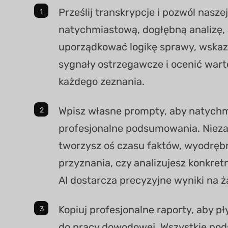
Prześlij transkrypcje i pozwól nasze
natychmiastową, dogłębną analizę,
uporządkować logikę sprawy, wskaz
sygnały ostrzegawcze i ocenić wa
każdego zeznania.
Wpisz własne prompty, aby natych
profesjonalne podsumowania. Niezal
tworzysz oś czasu faktów, wyodręb
przyznania, czy analizujesz konkre
AI dostarcza precyzyjne wyniki na ż
Kopiuj profesjonalne raporty, aby pł
do pracy dowodowej. Wszystkie p