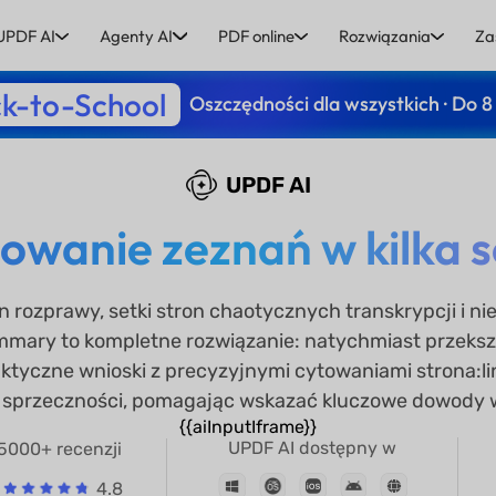
UPDF AI
Agenty AI
PDF online
Rozwiązania
Za
k-to-School
Oszczędności dla wszystkich · Do 8
UPDF AI
wanie zeznań w kilka 
in rozprawy, setki stron chaotycznych transkrypcji i ni
mmary to kompletne rozwiązanie: natychmiast przeksz
tyczne wnioski z precyzyjnymi cytowaniami strona:l
sprzeczności, pomagając wskazać kluczowe dowody w 
{{aiInputIframe}}
UPDF AI dostępny w
5000+ recenzji
4.8