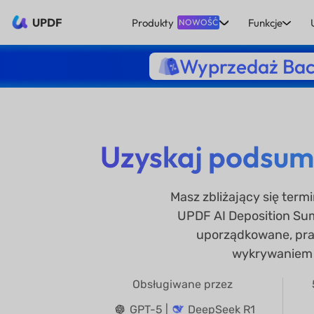
UPDF
Produkty
Funkcje
NOWOŚĆ
Wyprzedaż Bac
Uzyskaj podsumo
Masz zbliżający się term
UPDF AI Deposition Su
uporządkowane, prak
wykrywaniem 
Obsługiwane przez
GPT-5 |
DeepSeek R1