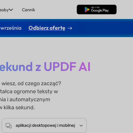
soby
Cennik
Pobierz za darmo
 września
Odbierz ofertę
sekund z UPDF AI
e wiesz, od czego zacząć?
tałca ogromne teksty w
inia i automatycznym
kilka sekund.
aplikacji desktopowej i mobilnej