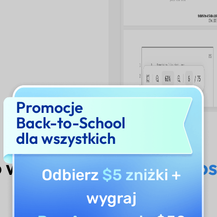
Promocje
Back-to-School
dla wszystkich
o wybrać
UPDF AI Depos
Odbierz
$5 zniżki
+
wygraj