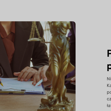
Ni
K
p
c
ł