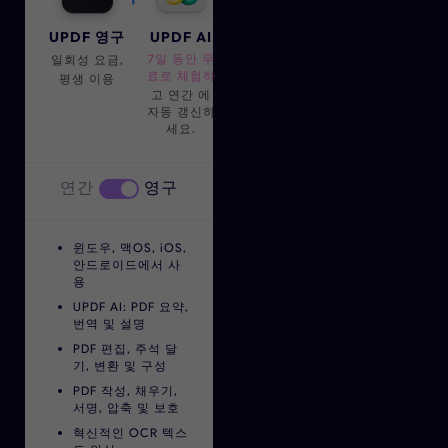
UPDF 영구
UPDF AI
7일 동안 무
일회성 요금,
료로 체험하
평생 이용
고 연간
에
자동 갱신하
세요.
연간
영구
윈도우, 맥OS, iOS,
안드로이드에서 사
용
UPDF AI: PDF 요약,
번역 및 설명
PDF 편집, 주석 달
기, 변환 및 구성
PDF 작성, 채우기,
서명, 압축 및 보호
혁신적인 OCR 텍스