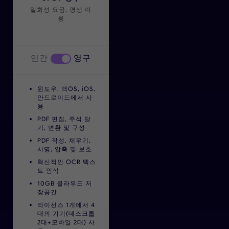
일회성 요금, 평생 이
용
연간
영구
윈도우, 맥OS, iOS,
안드로이드에서 사
용
PDF 편집, 주석 달
기, 변환 및 구성
PDF 작성, 채우기,
서명, 압축 및 보호
혁신적인 OCR 텍스
트 인식
10GB 클라우드 저
장공간
라이선스 1개에서 4
대의 기기(데스크톱
2대+모바일 2대) 사