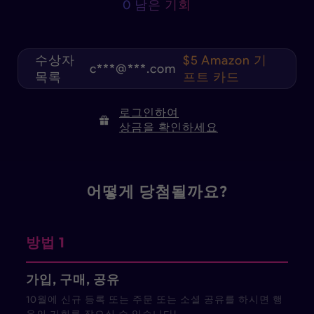
0 남은 기회
$5 Amazon 기
c***@***.com
프트 카드
수상자
m5***@***.com
3개월 AI
목록
bh5***@***.de
1개월 AI
로그인하여
상금을 확인하세요
t6***@***.com
1개월 AI
c***@***.com
1개월 AI
어떻게 당첨될까요?
방법 1
가입, 구매, 공유
10월에 신규 등록 또는 주문 또는 소셜 공유를 하시면 행