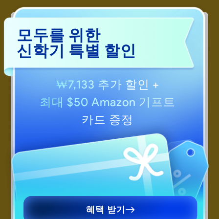
모두를 위한
신학기 특별 할인
₩7,133 추가 할인
+
다른 국가에서 UPDF.com을 접속하시나요?
보다 적절한 가격과 프로모션을 확인하려면
최대 $50 Amazon 기프트
해당 국가의 사이트를 방문해주세요.
에반
카드 증정
Are you visiting updf.com from outside
UPDF 프로덕트 매니저
this region? Visit your regional site for
PDF 소프트웨어 업계에서 10년 동안 놀라운 경력을 쌓은 뛰어난
more relevant pricing, promotions, and
제품 관리자. 그는 제품 개발과 팀을 이끄는 것 외에도 운동을 좋
events.
아하고 고양이를 키우고 있습니다. 그의 실력이요? 최고 수준의
고객 중심 솔루션을 보장합니다.
영어 사이트로 계속 가기
Continue to English Site
혜택 받기
UPDF를 처음 구상했을 때, 저는 단순한 소프트웨어가 아닌 사