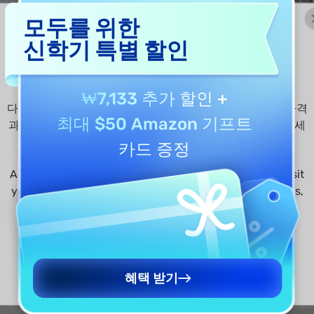
업 관리 대시보드에 접
모두를 위한
신학기 특별 할인
관리 대시보드 페이지에
사 설정 등의 모듈을 확
₩7,133 추가 할인
+
다른 국가에서 UPDF.com을 접속하시나요? 보다 적절한 가격
최대 $50 Amazon 기프트
과 프로모션을 확인하려면 해당 국가의 사이트를 방문해주세
요.
카드 증정
Are you visiting updf.com from outside this region? Visit
your regional site for more relevant pricing, promotions,
and events.
다.
영어 사이트로 계속 가기
료합니다.
Continue to English Site
혜택 받기
확인할 수 있습니다.