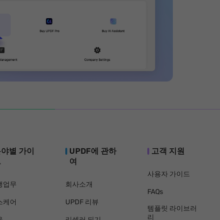
분야별 가이
UPDF에 관하
고객 지원
드
여
사용자 가이드
행업무
회사소개
FAQs
스케어
UPDF 리뷰
템플릿 라이브러
리
육
리셀러 되기