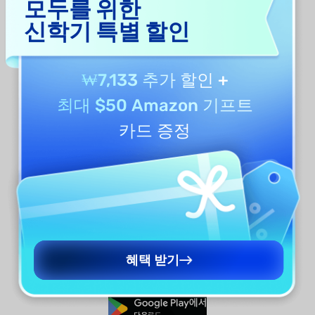
모두를 위한
AI Assistant
Compress PDF
신학기 특별 할인
₩7,133 추가 할인
+
최대 $50 Amazon 기프트
Organize PDF
Batch PDF
카드 증정
Fill and Sign
OCR PDF
혜택 받기
무료로 다운로드