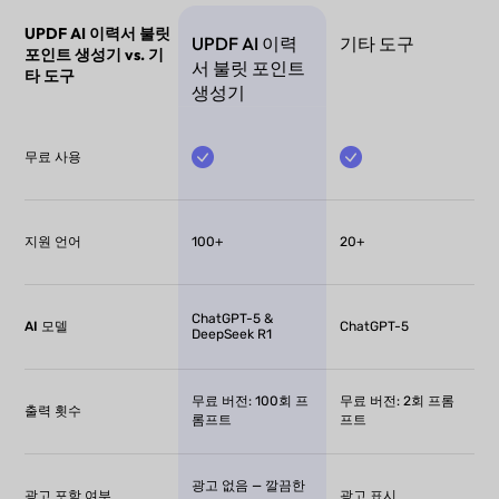
UPDF AI 이력서 불릿
UPDF AI 이력
기타 도구
포인트 생성기 vs. 기
서 불릿 포인트
타 도구
생성기
무료 사용
지원 언어
100+
20+
ChatGPT-5 &
AI 모델
ChatGPT-5
DeepSeek R1
무료 버전: 100회 프
무료 버전: 2회 프롬
출력 횟수
롬프트
프트
광고 없음 — 깔끔한
광고 포함 여부
광고 표시