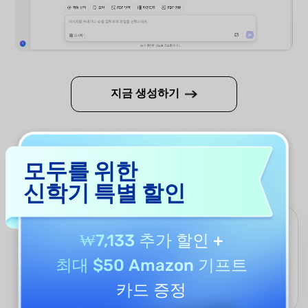
지금 생성하기
왜 UPDF AI 이력서 불릿 포인트
모두를 위한
생성기를 사용해야 할까요?
신학기 특별 할인
더 빠르고 매끄러운 사용 경험
₩7,133 추가 할인
+
UPDF AI는 단 몇 초 만에 명확하고 세련되며 임팩트 있는 불릿 포인
최대 $50 Amazon 기프트
트를 생성해 이력서 수정에 드는 시간을 크게 줄여줍니다. 짧은 시
간 안에 강점이 자연스럽게 드러나는 간결하고 경쟁력 있는 이력서
카드 증정
불릿 포인트를 완성할 수 있습니다.