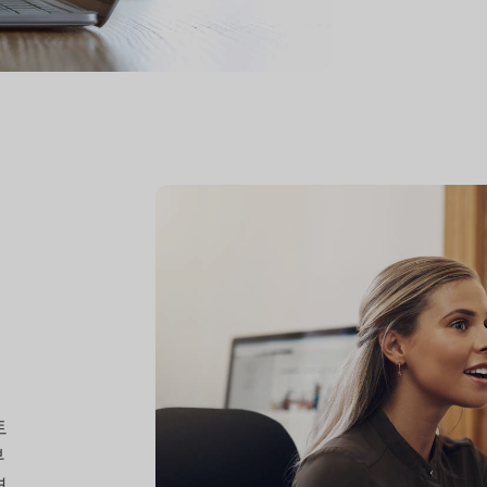
트
부
명