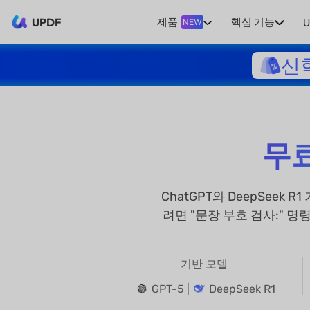
UPDF
제품
핵심 기능
U
NEW
신
무료
ChatGPT와 DeepSeek
려면 "문장 부호 검사:" 
기반 모델
GPT-5 |
DeepSeek R1