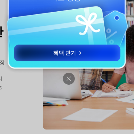
완
혜택 받기
문장
성
리
동