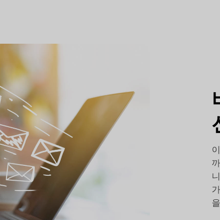
이
까
니
가
을