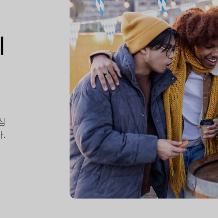
미
심
.