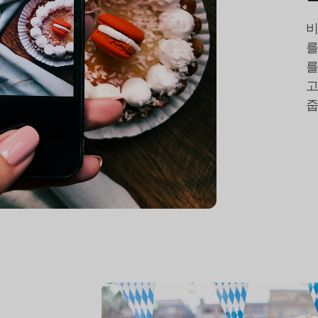
비
를
를
고
줍