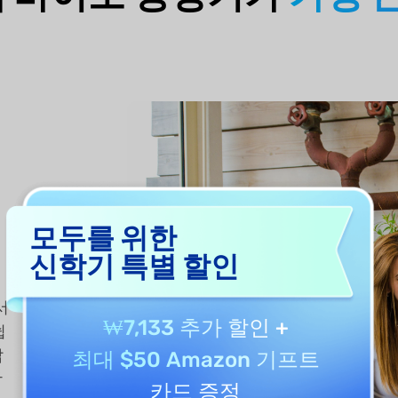
모두를 위한
신학기 특별 할인
서
₩7,133 추가 할인
+
쉽
잡
최대 $50 Amazon 기프트
합
카드 증정