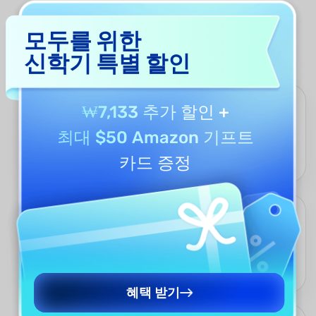
왜 UPDF AI 개요 생성기를 사용
모두를 위한
해야 할까요?
신학기 특별 할인
학술 작문에 완벽함
₩7,133 추가 할인
+
최대 $50 Amazon 기프트
UPDF AI 개요 생성기는 에세이, 연구 논문, 학위 논문 등 학술 작업
에 특히 유용합니다. 학생과 연구자가 복잡한 주제를 명확하고 정밀
카드 증정
하게 관리 가능한 섹션으로 나누는 데 도움을 줍니다.
어떤 주제나 목적에도 유연함
비즈니스 보고서 작성, 발표 준비, 콘텐츠 기획, 창의적 프로젝트 구
성 등 다양한 주제와 형식을 다룰 수 있습니다. 프롬프트 조정을 통
해 필요에 맞게 쉽게 맞춤화할 수 있습니다.
혜택 받기