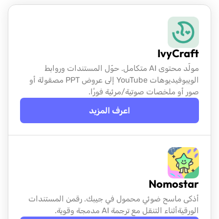
IvyCraft
مولّد محتوى AI متكامل. حوّل المستندات وروابط
الويب
وفيديوهات YouTube إلى عروض PPT مصقولة أو
صور أو ملخصات صوتية/مرئية فورًا.
اعرف المزيد
Nomostar
أذكى ماسح ضوئي محمول في جيبك. رقمن المستندات
الورقية
أثناء التنقل مع ترجمة AI مدمجة وقوية.