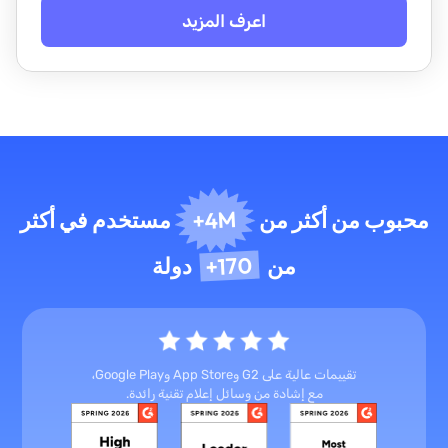
اعرف المزيد
4M+
محبوب من أكثر من
مستخدم في أكثر
170+
من
دولة
تقييمات عالية على G2 وApp Store وGoogle Play،
مع إشادة من وسائل إعلام تقنية رائدة.