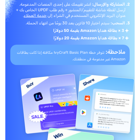
2. المشاركة والإرسال:
انشر تقييمك على إحدى المنصات المدعومة.
أرسل لقطة شاشة للتقييم/المنشور + رقم طلب UPDF الخاص بك +
عنوان البريد الإلكتروني المستخدم في الشراء إلى
خدمة العملاء
.
3. السحب:
سيتم اختيار 10 فائزين بعد 30 يومًا من انتهاء الحملة.
3 × بطاقة هدايا Amazon بقيمة 50 دولارًا
7 × بطاقة هدايا Amazon بقيمة 20 دولارًا
ملاحظة:
تتوفر خطة IvyCraft Basic Plan مكافئة إذا كانت
بطاقات
Amazon غير مدعومة في منطقتك.