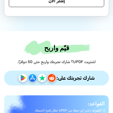
إشتر الان
قيّم واربح
اشتريت UPDF؟ شارك تجربتك واربح حتى 50 دولارًا.
شارك تجربتك على:
القواعد:
1. الشراء:
اشترِ أي خطة من UPDF خلال فترة الحملة.