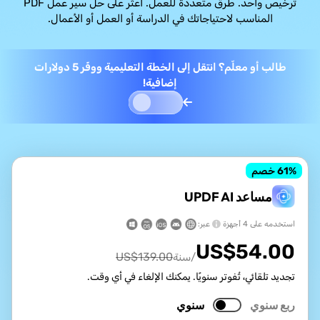
ترخيص واحد. طرق متعددة للعمل. اعثر على حل سير عمل PDF
المناسب لاحتياجاتك في الدراسة أو العمل أو الأعمال.
طالب أو معلّم؟ انتقل إلى الخطة التعليمية ووفّر 5 دولارات
إضافية!
% خصم
61
مساعد UPDF AI
استخدمه على 4 أجهزة
عبر:
US$
54.00
US$
139.00
/سنة
تجديد تلقائي، تُفوتر سنويًا. يمكنك الإلغاء في أي وقت.
ربع سنوي
سنوي