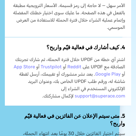
الأمر سهل — لا حاجة إلى رمز قسيمة. الأسعار الترويجية مطبقة
بالفعل في هذه الصفحة. ما عليك سوى اختيار خطتك المفضلة
وإتمام عملية الشراء خلال فترة الحملة للاستفادة من العرض
الموسمي.
4. كيف أشارك في فعالية قيّم واربح؟
اشترِ أي خطة من UPDF خلال فترة الحملة، ثم شارك تجربتك
الصادقة مع UPDF على
Reddit
أو
Trustpilot
أو
App Store
أو
Google Play
. بعد نشر منشورك أو تقييمك، أرسل لقطة
شاشة له، ورقم طلب UPDF الخاص بك، وعنوان البريد
الإلكتروني المستخدم في الشراء إلى
support@superace.com
لإكمال مشاركتك.
5. متى سيتم الإعلان عن الفائزين في فعالية قيّم
واربح؟
سيتم اختيار الفائزين خلال 30 يومًا بعد انتهاء الحملة،