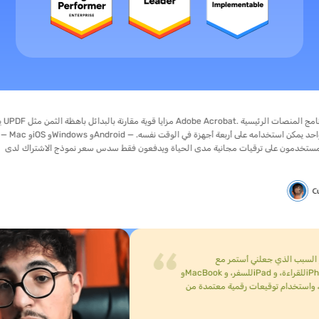
يحصل المستخدمون على ترقيات مجانية مدى الحياة ويدفعون فقط سدس سعر نموذج الاش
Adobe.
أستمر مع UPDF بعد التجربة. دفعة واحدة تغطي أربعة أجهزة... وهذا يعني جهاز Windows مكتبيًا في المكتب،
وMacBook للسفر، وiPad للقراءة، وiPhone للتعليقات السريعة... كما أثبت المساعد AI وUPDF Sign قيمتهما. يمكنني الدردشة مع مجموعة من ملفات PDF دفعة واحدة
تخدام توقيعات رقمية معتمدة من AATL مع سجل تدقيق، لذلك توقفت عن الدفع لأداة توقيع منفصلة. اخترت الترخيص مدى الحياة. دفعة