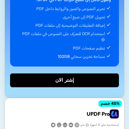
تحرير النصوص والصور والروابط داخل PDF
تحويل PDF إلى صيغ أخرى
إضافة التعليقات التوضيحية إلى ملفات PDF
استخدام OCR للتعرّف على النصوص في ملفات PDF
تنظيم صفحات PDF
مساحة تخزين سحابي
102GB
إشتر الان
% خصم
45
UPDF Pro
استخدمه على 4 أجهزة
عبر: