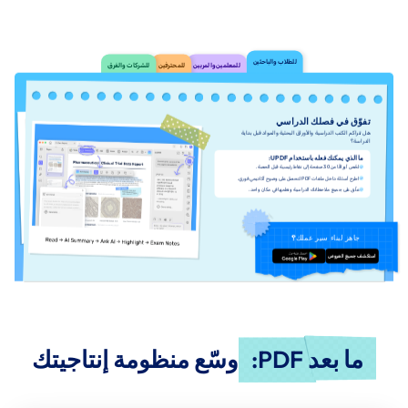
للطلاب والباحثين
للمعلمين والمربين
للمحترفين
للشركات والفرق
تفوّق في فصلك الدراسي
هل تتراكم الكتب الدراسية والأوراق البحثية والمواد قبل بداية
الدراسة؟
ما الذي يمكنك فعله باستخدام UPDF:
لخّص أوراقًا من 30 صفحة إلى نقاط رئيسية قبل الحصة.
اطرح أسئلة داخل ملفات PDF لتحصل على وضوح أكاديمي فوري.
علّق على جميع ملاحظاتك الدراسية ونظمها في مكان واحد.
جاهز لبناء سير عملك؟
استكشف جميع العروض
تنزيل مجاني
ما بعد PDF:
وسّع منظومة إنتاجيتك