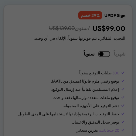
% خصم
UPDF Sign
29
US$
99.00
/سنوي
139.00
US$
التجديد التلقائي، تتم فوترتها سنوياً. الإلغاء في أي وقت.
شهرياً
سنوياً
300
طلبات التوقيع سنوياً
توقيع رقمي ملزم قانونًا (مصدق من AATL).
إعلام المستلمين تلقائياً عند إرسال التوقيع.
توقيع ملفات متعددة وإرسالها دفعة واحدة.
دعم التوقيع على الأجهزة المحمولة.
حفظ التوقيعات الرقمية وإدارتها لاستخدامها على المدى الطويل.
توفير سجل التدقيق والاعتماد.
20 جيجابايت
تخزين سحابي