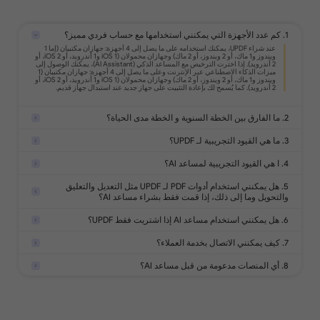
ص، الصور، الروابط، و
ات PDF.
1. كم عدد الأجهزة التي يمكنني استخدامها مع حساب فردي مميز؟
تحويل PDF إلى تنسيقات Office، صور،
2. ما الفارق بين الخطة السنوية و الخطة مدى الحياة؟
3. ما هي القيود التجريبية لـ UPDF؟
4. ا هي القيود التجريبية لمساعد AI؟
ندات الممسوحة ضوئيًا إلى
5. هل يمكنني استخدام أدوات PDF لـ UPDF مثل التعديل والتعليق
والتحويل وما إلى ذلك، إذا قمت فقط بشراء مساعد AI؟
6. هل يمكنني استخدام مساعد AI إذا اشتريت فقط UPDF؟
ط الضوء، الأشكال،
الطوابع، الملاحظات على
7. كيف يمكنني الاتصال بخدمة العملاء؟
8. أي المنصات مدعومة من قبل مساعد AI؟
تحليل 5 ملفات
رموز غير
إسأل 100 سؤال
محدود
حماية ملفات PDF بكلمة مرور، علامات
جب