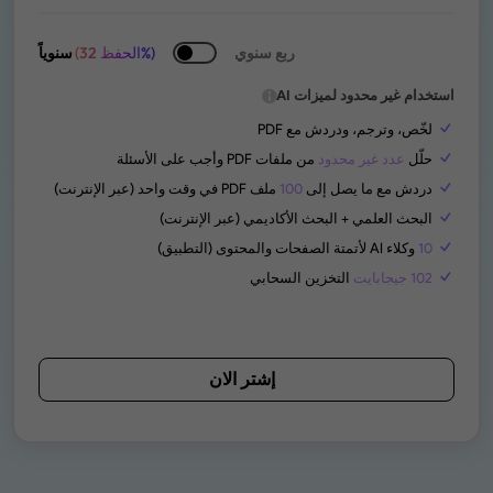
ربع سنوي
(الحفظ 32%)
سنوياً
استخدام غير محدود لميزات AI
لخّص، وترجم، ودردش مع PDF
حلّل
عدد غير محدود
من ملفات PDF وأجب على الأسئلة
دردش مع ما يصل إلى
100
ملف PDF في وقت واحد (عبر الإنترنت)
البحث العلمي + البحث الأكاديمي (عبر الإنترنت)
10
وكلاء AI لأتمتة الصفحات والمحتوى (التطبيق)
102 جيجابايت
التخزين السحابي
إشتر الان