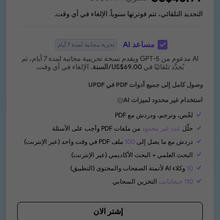
التجديد التلقائي، تتم فوترتها سنوياً. الإلغاء في أي وقت.
مساعد AI
تجربة مجانية لمدة 7 أيام
AI مدعوم من GPT-5 ويقدم نسخة تجريبية مجانية لمدة 7 أيام، ثم
يُجدَّد تلقائيًا في
69.00
US$
/السنة.
الإلغاء في أي وقت.
وصول كامل إلى جميع أدوات PDF في UPDF
استخدام غير محدود لميزات AI
لخّص، وترجم، ودردش مع PDF
حلّل
عدد غير محدود
من ملفات PDF وأجب على الأسئلة
دردش مع ما يصل إلى
100
ملف PDF في وقت واحد (عبر الإنترنت)
البحث العلمي + البحث الأكاديمي (عبر الإنترنت)
10
وكلاء AI لأتمتة الصفحات والمحتوى (التطبيق)
110 جيجابايت
التخزين السحابي
إشتر الان