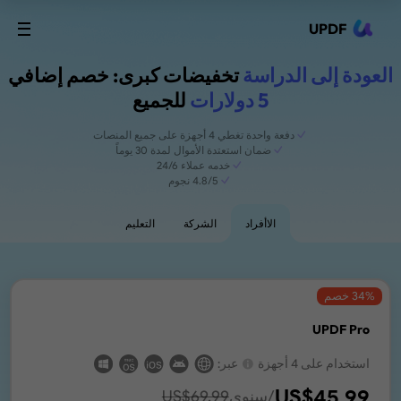
UPDF
العودة إلى الدراسة
تخفيضات كبرى: خصم إضافي
5 دولارات
للجميع
دفعة واحدة تغطي 4 أجهزة على جميع المنصات
ضمان استعتدة الأموال لمدة 30 يوماً
خدمه عملاء 24/6
4.8/5 نجوم
الاأفراد
الشركة
التعليم
% خصم
34
UPDF Pro
استخدام على 4 أجهزة
عبر:
US$
45.99
/سنوي
69.99
US$