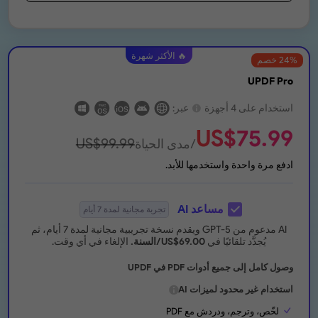
🔥 الأكثر شهرة
% خصم
24
UPDF Pro
استخدام على 4 أجهزة
عبر:
US$
75.99
US$
99.99
/مدى الحياة
ادفع مرة واحدة واستخدمها للأبد.
مساعد AI
تجربة مجانية لمدة 7 أيام
AI مدعوم من GPT-5 ويقدم نسخة تجريبية مجانية لمدة 7 أيام، ثم
يُجدَّد تلقائيًا في
69.00
US$
/السنة.
الإلغاء في أي وقت.
وصول كامل إلى جميع أدوات PDF في UPDF
استخدام غير محدود لميزات AI
لخّص، وترجم، ودردش مع PDF