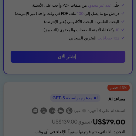
حلّل
عدد غير محدود
من ملفات PDF وأجب على الأسئلة
دردش مع ما يصل إلى
100
ملف PDF في وقت واحد (عبر الإنترنت)
البحث العلمي + البحث الأكاديمي (عبر الإنترنت)
10
وكلاء AI لأتمتة الصفحات والمحتوى (التطبيق)
102 جيجابايت
التخزين السحابي
إشتر الان
% خصم
43
AI مدعوم بواسطة GPT-5
مساعد AI
استخدام على 4 أجهزة
عبر:
US$
79.00
/سنوي
139.00
US$
التجديد التلقائي، تتم فوترتها سنوياً. الإلغاء في أي وقت.