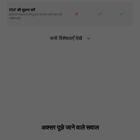
PDF की तुलना करें
सभी विशेषताएँ देखें
डेस्कटॉप, मोबाइल ऐप या वेब पर जनरेटिव AI के
साथ PDF का सारांश, अनुवाद और चैट करें।
अधिक
जानें >
विभिन्न उपकरणों पर फाइलों को सिंक करें।
PDF में टेक्स्ट, इमेज, लिंक, और अधिक संपादित
अक्सर पूछे जाने वाले सवाल
करें।