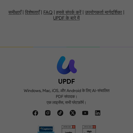
निकालें, विभाजित करें, बदलें या काटें।
1GB, प्रति फाइल
10GB,
अधिकतम 10MB
अधि
समीक्षाएँ
|
विशेषताएँ
|
FAQ
|
हमसे संपर्क करें
|
उपयोगकर्ता मार्गदर्शिका
|
UPDF के बारे में
फ़ॉर्म बनाएं, भरें और साइन करें।
परीक्षण में वॉटरमार्क जोड़े
गए
दो PDF संस्करणों की तुलना करें और सभी अंतर की
समीक्षा करें।
2 फाइलें/दिन रूपांतरित
करें
UPDF
Windows, Mac, iOS, और Android के लिए AI-संचालित
PDF संपादक।
एक लाइसेंस, सभी प्लेटफ़ॉर्म।
निःशुल्क