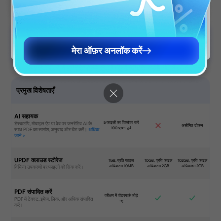
Continue to English Site
Continue to English Site
मेरा ऑफ़र अनलॉक करें
अभी खरीदें
अभी खरीदें
मुफ्त डाउनलोड
प्रमुख विशेषताएँ
AI सहायक
UPDF क्लाउड स्टोरेज
PDF संपादित करें