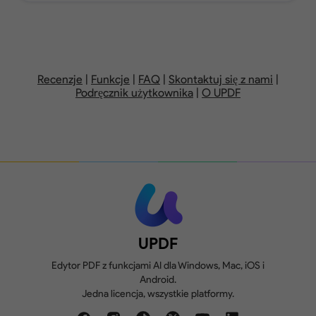
Dodawaj, usuwaj, zmieniaj kolejność,
obracaj, wyodrębniaj, dziel, zamieniaj
lub kadruj strony PDF.
1 GB, max. 10 MB na
10 GB,
plik
n
Recenzje
|
Funkcje
|
FAQ
|
Skontaktuj się z nami
|
Podręcznik użytkownika
|
O UPDF
Twórz, wypełniaj i podpisuj formularze.
Dodawane znaki
wodne w wersji
próbnej
Porównaj dwie wersje PDF, aby
zobaczyć wszystkie różnice.
2 konwersje dziennie
UPDF
Edytor PDF z funkcjami AI dla Windows, Mac, iOS i
Android.
Jedna licencja, wszystkie platformy.