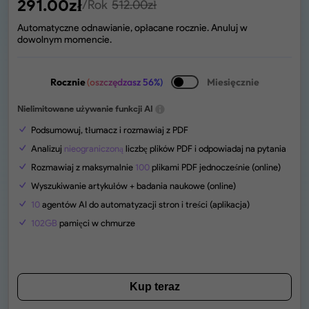
291.00
zł
/Rok
512.00
zł
Automatyczne odnawianie, opłacane rocznie. Anuluj w
dowolnym momencie.
Rocznie
(oszczędzasz 56%)
Miesięcznie
Nielimitowane używanie funkcji AI
Podsumowuj, tłumacz i rozmawiaj z PDF
Analizuj
nieograniczoną
liczbę plików PDF i odpowiadaj na pytania
Rozmawiaj z maksymalnie
100
plikami PDF jednocześnie (online)
Wyszukiwanie artykułów + badania naukowe (online)
10
agentów AI do automatyzacji stron i treści (aplikacja)
102GB
pamięci w chmurze
Kup teraz