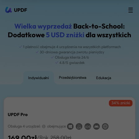
UPDF
Wielka wyprzedaż
Back-to-School:
Dodatkowe
5 USD zniżki
dla wszystkich
1 płatność obejmuje 4 urządzenia na wszystkich platformach
30-dniowa gwarancja zwrotu pieniędzy
Obsługa klienta 24/6
4.8/5 gwiazdek
Przedsiębiorstwa
Indywidualni
Edukacja
34
% zniżki
UPDF Pro
Obsługa 4 urządzeń
obejmujące
169.00
zł
/Rok
258.00
zł