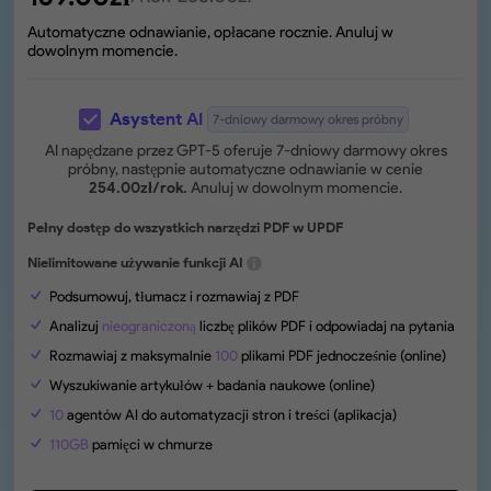
Automatyczne odnawianie, opłacane rocznie. Anuluj w
dowolnym momencie.
Asystent AI
7-dniowy darmowy okres próbny
AI napędzane przez GPT-5 oferuje 7-dniowy darmowy okres
próbny, następnie automatyczne odnawianie w cenie
254.00
zł
/rok.
Anuluj w dowolnym momencie.
Pełny dostęp do wszystkich narzędzi PDF w UPDF
Nielimitowane używanie funkcji AI
Podsumowuj, tłumacz i rozmawiaj z PDF
Analizuj
nieograniczoną
liczbę plików PDF i odpowiadaj na pytania
Rozmawiaj z maksymalnie
100
plikami PDF jednocześnie (online)
Wyszukiwanie artykułów + badania naukowe (online)
10
agentów AI do automatyzacji stron i treści (aplikacja)
110GB
pamięci w chmurze