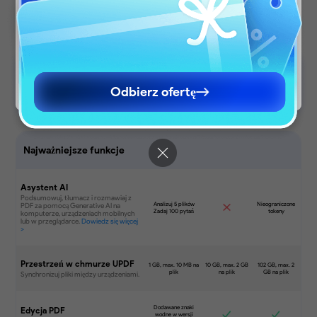
relevant pricing, promotions, and events.
Continue to English Site
Continue to English Site
Odbierz ofertę
Kup teraz
Kup teraz
Pobierz za darmo
Najważniejsze funkcje
Asystent AI
Przestrzeń w chmurze UPDF
Edycja PDF