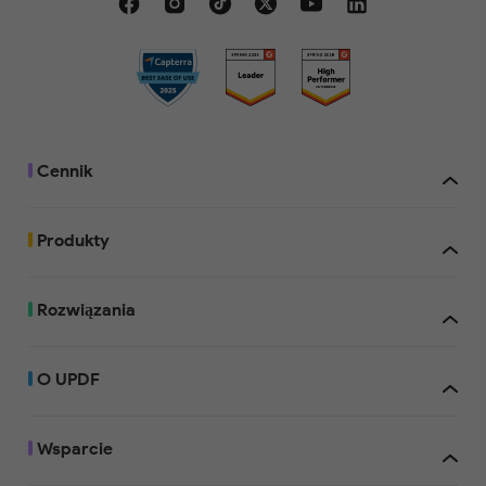
Bezpłatnie
Dodawane znaki
wodne w wersji
próbnej
Cennik
Dodawane znaki
wodne w wersji
próbnej
Produkty
Dodawane znaki
Rozwiązania
wodne w wersji
próbnej
Kiedy zakupisz UPDF, możesz z niego korzystać na maksymalnie 4
urządzeniach: 2 komputerach stacjonarnych (1 Windows i 1 Mac, 2 W
O UPDF
2 Mac) oraz 2 urządzeniach mobilnych (1 iOS i 1 Android, 2 iOS lub 2 A
Jeśli wybierzesz licencję z Asystentem AI, będziesz mieć dostęp do fu
online oraz na maksymalnie 4 urządzeniach: 2 komputerach stacjonar
Dodawane znaki
Windows i 1 Mac, 2 Windows lub 2 Mac) oraz 2 urządzeniach mobilnych 
wodne w wersji
Wsparcie
Android, 2 iOS lub 2 Android). Masz również możliwość ponownej inst
próbnej
nowym urządzeniu w przypadku wymiany starego.