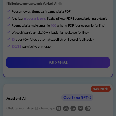
Nielimitowane używanie funkcji AI
Podsumowuj, tłumacz i rozmawiaj z PDF
Analizuj
nieograniczoną
liczbę plików PDF i odpowiadaj na pytania
Rozmawiaj z maksymalnie
100
plikami PDF jednocześnie (online)
Wyszukiwanie artykułów + badania naukowe (online)
10
agentów AI do automatyzacji stron i treści (aplikacja)
102GB
pamięci w chmurze
Kup teraz
43
% zniżki
Oparty na GPT-5
Asystent AI
Obsługa 4 urządzeń
obejmujące