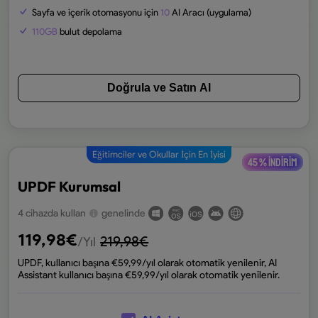
Sayfa ve içerik otomasyonu için
10
AI Aracı (uygulama)
110GB
bulut depolama
Doğrula ve Satın Al
Eğitimciler ve Okullar İçin En İyisi
45 % indirim
UPDF Kurumsal
4 cihazda kullan
genelinde
119,98
€
219,98
€
/Yıl
UPDF, kullanıcı başına €
59,99
/yıl olarak otomatik yenilenir, AI
Assistant kullanıcı başına €
59,99
/yıl olarak otomatik yenilenir.