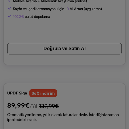
Makale Arama + Akademik Araştırma (online)
Sayfa ve içerik otomasyonu için
10
AI Aracı (uygulama)
102GB
bulut depolama
Doğrula ve Satın Al
% indirim
UPDF Sign
36
89,99
€
139,99
€
/Yıl
Otomatik yenileme, yıllık olarak faturalandırılır. İstediğiniz zaman
iptal edebilirsiniz.