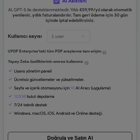
AI Asistanı
AI, GPT-5 ile desteklenmektedir. Yıllık
€
59,99
/yıl olarak otomatik
yenilenir, yıllık faturalandırılır. Tam geri ödeme için 30 gün
içinde iptal edebilirsiniz.
Kullanıcı sayısı
UPDF Enterprise'teki tüm PDF araçlarına tam erişim
Yapay Zeka özelliklerinin sınırsız kullanımı:
Lisans yönetim paneli
Ücretsiz güncellemeler ve yükseltmeler.
Sayfa ve içerik otomasyonu için
10
AI Aracı (uygulama)
120GB
bulut depolama
7/24 teknik destek
Windows, macOS, iOS, Android ve Online desteği.
Doğrula ve Satın Al