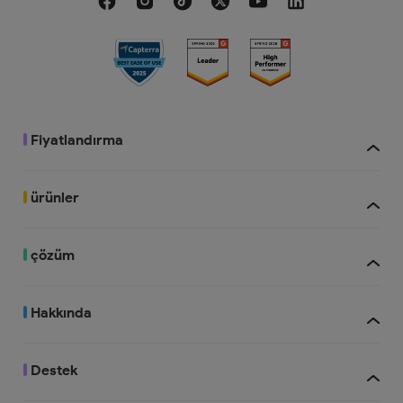
110 GB
20 GB
Fiyatlandırma
ürünler
çözüm
Hakkında
UPDF AI ile
Destek