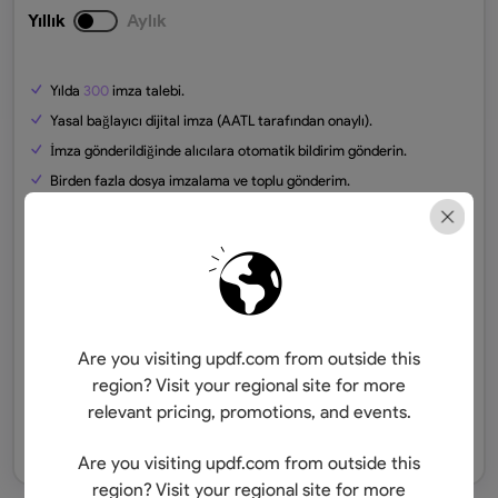
Yıllık
Aylık
Yılda
300
imza talebi.
Yasal bağlayıcı dijital imza (AATL tarafından onaylı).
İmza gönderildiğinde alıcılara otomatik bildirim gönderin.
Birden fazla dosya imzalama ve toplu gönderim.
Mobil cihazlarda imzalama desteği.
Dijital imzaları uzun süreli kullanım için kaydedin ve yönetin.
Denetim izi ve sertifikalandırma sağlama.
20GB
bulut depolama
Are you visiting updf.com from outside this
region? Visit your regional site for more
Doğrula ve Satın Al
relevant pricing, promotions, and events.
Ücretsiz Deneme
Are you visiting updf.com from outside this
region? Visit your regional site for more