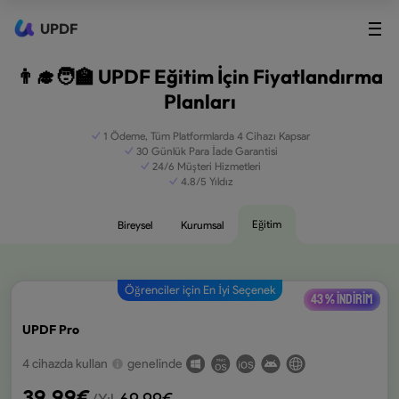
UPDF
👨‍🎓🧑‍🏫 UPDF Eğitim İçin Fiyatlandırma
Planları
1 Ödeme, Tüm Platformlarda 4 Cihazı Kapsar
30 Günlük Para İade Garantisi
24/6 Müşteri Hizmetleri
4.8/5 Yıldız
Eğitim
Bireysel
Kurumsal
Öğrenciler için En İyi Seçenek
43 % indirim
UPDF Pro
4 cihazda kullan
genelinde
39,99
€
69,99
€