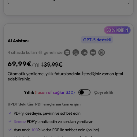
50 % indirim
GPT-5 destekli
AI Asistanı
4 cihazda kullan
genelinde
69,99
€
139,99
€
/Yıl
Otomatik yenileme, yıllık faturalandırılır. İstediğiniz zaman iptal
edebilirsiniz.
Yıllık
(tasarruf sağlar 33%)
Çeyreklik
UPDF'deki tüm PDF araçlarına tam erişim
PDF’yi özetleyin, çevirin ve sohbet edin
Sınırsız
PDF’yi analiz edin ve soruları yanıtlayın
Aynı anda
100
’e kadar PDF ile sohbet edin (online)