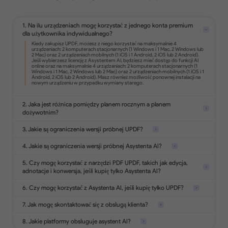
Edytuj tekst, obrazy, linki i więcej w PDF.
1. Na ilu urządzeniach mogę korzystać z jednego konta premium
dla użytkownika indywidualnego?
Konwertuj PDF na formaty Office,
obrazy, tekst, HTML i inne.
Przekształć zeskanowane dokumenty
w przeszukiwalne i edytowalne PDF.
2. Jaka jest różnica pomiędzy planem rocznym a planem
dożywotnim?
3. Jakie są ograniczenia wersji próbnej UPDF?
Dodawaj podkreślenia, kształty, naklejki,
4. Jakie są ograniczenia wersji próbnej Asystenta AI?
pieczątki, notatki na PDF.
5. Czy mogę korzystać z narzędzi PDF UPDF, takich jak edycja,
adnotacje i konwersja, jeśli kupię tylko Asystenta AI?
6. Czy mogę korzystać z Asystenta AI, jeśli kupię tylko UPDF?
Chroń PDF hasłem, znakami wodnymi
lub ukrywaj
wrażliwe informacje.
7. Jak mogę skontaktować się z obsługą klienta?
Analizuj 5 plików
Zadaj 100 pytań
8. Jakie platformy obsługuje asystent AI?