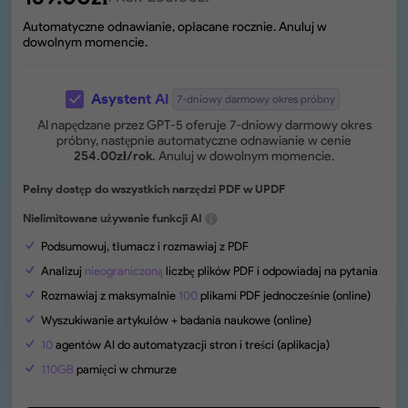
Automatyczne odnawianie, opłacane rocznie. Anuluj w
dowolnym momencie.
Asystent AI
7-dniowy darmowy okres próbny
AI napędzane przez GPT-5 oferuje 7-dniowy darmowy okres
próbny, następnie automatyczne odnawianie w cenie
254.00
zł
/rok.
Anuluj w dowolnym momencie.
Pełny dostęp do wszystkich narzędzi PDF w UPDF
Nielimitowane używanie funkcji AI
Podsumowuj, tłumacz i rozmawiaj z PDF
Analizuj
nieograniczoną
liczbę plików PDF i odpowiadaj na pytania
Rozmawiaj z maksymalnie
100
plikami PDF jednocześnie (online)
Wyszukiwanie artykułów + badania naukowe (online)
10
agentów AI do automatyzacji stron i treści (aplikacja)
110GB
pamięci w chmurze