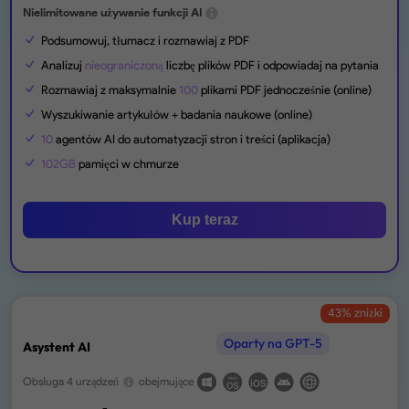
Nielimitowane używanie funkcji AI
Podsumowuj, tłumacz i rozmawiaj z PDF
Analizuj
nieograniczoną
liczbę plików PDF i odpowiadaj na pytania
Rozmawiaj z maksymalnie
100
plikami PDF jednocześnie (online)
Wyszukiwanie artykułów + badania naukowe (online)
10
agentów AI do automatyzacji stron i treści (aplikacja)
102GB
pamięci w chmurze
Kup teraz
43
% zniżki
Oparty na GPT-5
Asystent AI
Obsługa 4 urządzeń
obejmujące