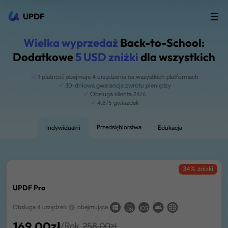
UPDF
Wielka wyprzedaż
Back-to-School:
Dodatkowe
5 USD zniżki
dla wszystkich
1 płatność obejmuje 4 urządzenia na wszystkich platformach
30-dniowa gwarancja zwrotu pieniędzy
Obsługa klienta 24/6
4.8/5 gwiazdek
Przedsiębiorstwa
Indywidualni
Edukacja
34
% zniżki
UPDF Pro
Obsługa 4 urządzeń
obejmujące
169.00
zł
/Rok
258.00
zł