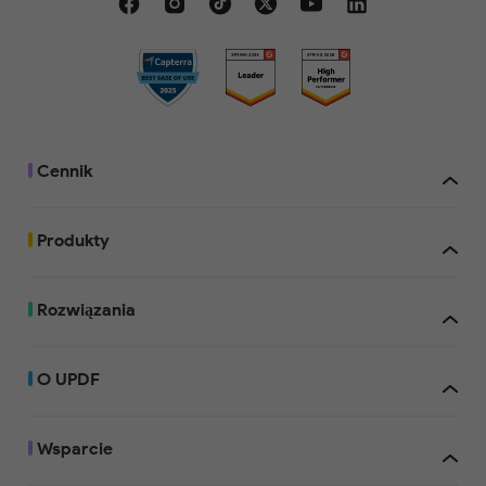
Bezpłatnie
Dodawane znaki
wodne w wersji
próbnej
Cennik
Dodawane znaki
wodne w wersji
próbnej
Produkty
Dodawane znaki
Rozwiązania
wodne w wersji
próbnej
Kiedy zakupisz UPDF, możesz z niego korzystać na maksymalnie 4
urządzeniach: 2 komputerach stacjonarnych (1 Windows i 1 Mac, 2 W
O UPDF
2 Mac) oraz 2 urządzeniach mobilnych (1 iOS i 1 Android, 2 iOS lub 2 A
Jeśli wybierzesz licencję z Asystentem AI, będziesz mieć dostęp do fu
online oraz na maksymalnie 4 urządzeniach: 2 komputerach stacjonar
Dodawane znaki
Windows i 1 Mac, 2 Windows lub 2 Mac) oraz 2 urządzeniach mobilnych 
wodne w wersji
Wsparcie
Android, 2 iOS lub 2 Android). Masz również możliwość ponownej inst
próbnej
nowym urządzeniu w przypadku wymiany starego.