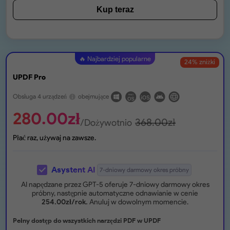
Kup teraz
🔥 Najbardziej popularne
24
% zniżki
UPDF Pro
Obsługa 4 urządzeń
obejmujące
280.00
zł
368.00
zł
/Dożywotnio
Płać raz, używaj na zawsze.
Asystent AI
7-dniowy darmowy okres próbny
AI napędzane przez GPT-5 oferuje 7-dniowy darmowy okres
próbny, następnie automatyczne odnawianie w cenie
254.00
zł
/rok.
Anuluj w dowolnym momencie.
Pełny dostęp do wszystkich narzędzi PDF w UPDF