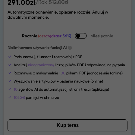
291.00
zł
/Rok
512.00
zł
Automatyczne odnawianie, opłacane rocznie. Anuluj w
dowolnym momencie.
Rocznie
(oszczędzasz 56%)
Miesięcznie
Nielimitowane używanie funkcji AI
Podsumowuj, tłumacz i rozmawiaj z PDF
Analizuj
nieograniczoną
liczbę plików PDF i odpowiadaj na pytania
Rozmawiaj z maksymalnie
100
plikami PDF jednocześnie (online)
Wyszukiwanie artykułów + badania naukowe (online)
10
agentów AI do automatyzacji stron i treści (aplikacja)
102GB
pamięci w chmurze
Kup teraz