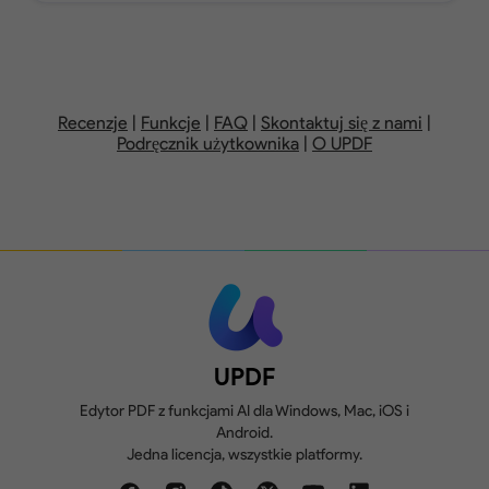
Dodawaj, usuwaj, zmieniaj kolejność,
obracaj, wyodrębniaj, dziel, zamieniaj
lub kadruj strony PDF.
1 GB, max. 10 MB na
10 GB,
plik
n
Recenzje
|
Funkcje
|
FAQ
|
Skontaktuj się z nami
|
Podręcznik użytkownika
|
O UPDF
Twórz, wypełniaj i podpisuj formularze.
Dodawane znaki
wodne w wersji
próbnej
Porównaj dwie wersje PDF, aby
zobaczyć wszystkie różnice.
2 konwersje dziennie
UPDF
Edytor PDF z funkcjami AI dla Windows, Mac, iOS i
Android.
Jedna licencja, wszystkie platformy.