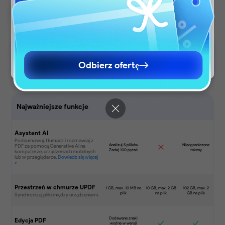
relevant pricing, promotions, and events.
Continue to English Site
Continue to English Site
Odbierz ofertę
Kup teraz
Kup teraz
Pobierz za darmo
Najważniejsze funkcje
Asystent AI
Przestrzeń w chmurze UPDF
Edycja PDF