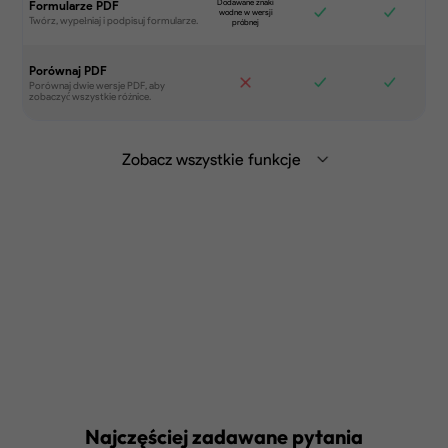
Formularze PDF
Porównaj PDF
Zobacz wszystkie funkcje
Podsumowuj, tłumacz i rozmawiaj z
PDF za pomocą Generative AI na
komputerze, urządzeniach mobilnych
lub w przeglądarce.
Dowiedz się więcej
>
Synchronizuj pliki między urządzeniami.
Najczęściej zadawane pytania