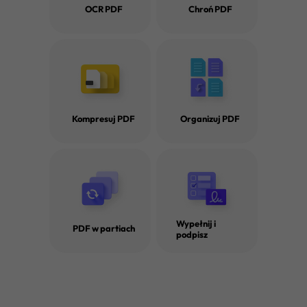
OCR PDF
Chroń PDF
· Jak edytować tylko do odczytu PDF
· Jak dodać datę do PDF
· Jak usunąć nagłówek i stopkę z PDF
Kompresuj PDF
Organizuj PDF
· Jak usunąć znak wodny z PDF online
· Jak usunąć obraz z PDF na Mac i Windows
· Jak dodać numery stron do PDF
Wypełnij i
PDF w partiach
podpisz
· 5 najlepszych zmieniarek tła PDF