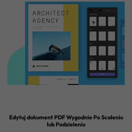
poprawić bezpieczeństwo i klarowność dok
PDF, nadając im świeży i dopracowany wyg
Edytuj rozmiar strony
Utworzone przez SI
Zmieniaj tło PDF
Utworzone przez
Twórz i dodawaj znaki wodne
Dodawaj nagłówki i stopki
Dowiedz się więcej o generowaniu tła za pomocą Age
Kup teraz