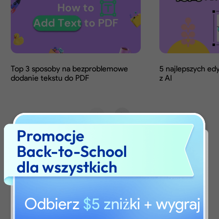
Promocje
Back-to-School
dla wszystkich
Odbierz
$5 zniżki
+ wygraj
Are you visiting updf.com from outside this
region? Visit your regional site for more