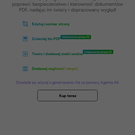
Dostosuj PDF-y, aby Miały Profesjo
Wygląd
Zmniejszaj rozmiar stron, zmieniaj tło, dodaw
wodne, edytuj nagłówki/stopki... Użyj UPDF