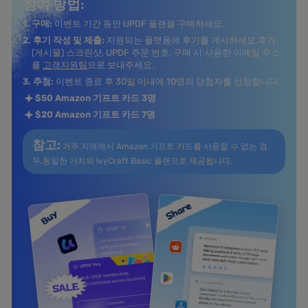
참여 방법:
1. 구매:
이벤트 기간 동안 UPDF 플랜을 구매하세요.
2. 후기 작성 및 제출:
지원되는 플랫폼에 후기를 게시하세요.
후기
(게시물) 스크린샷, UPDF 주문 번호, 구매 시 사용한 이메일 주소
를
고객지원팀
으로 보내주세요.
3. 추첨:
이벤트 종료 후 30일 이내에 10명의 당첨자를 선정합니다.
$50 Amazon 기프트 카드 3명
$20 Amazon 기프트 카드 7명
참고:
거주 지역에서 Amazon 기프트 카드를 사용할 수 없는 경
우,
동일한 가치의 IvyCraft Basic 플랜으로 제공됩니다.