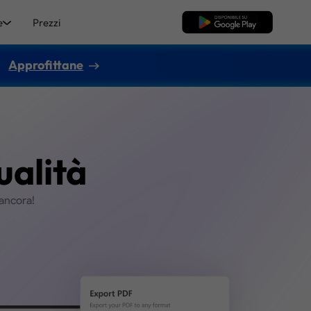
e
Prezzi
Download Gratis
Approfittane
re PDF
n alta qualità
 immagini, PDF/A e altro ancora!
Acquista Ora