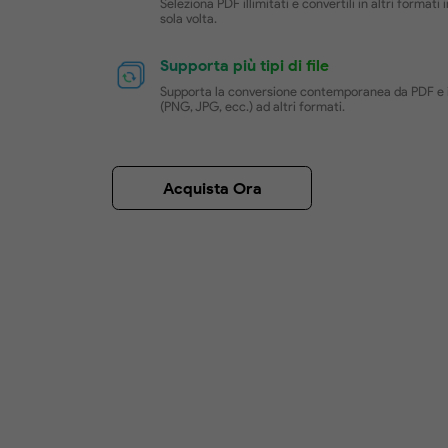
Convertire PDF in ba
con facilità