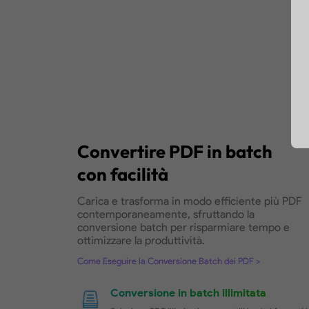
0 perdita di formattazione
Mantiene il layout della pagina, i tip
spaziatura, i margini, ecc.
Conversione veloce
Converti PDF in altri formati in po
Download Gratis