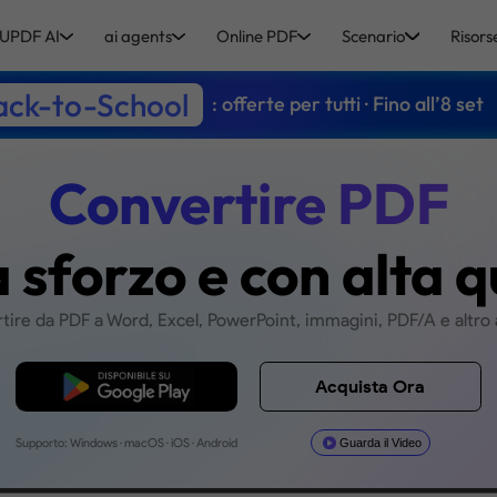
UPDF AI
ai agents
Online PDF
Scenario
Risors
ack-to-School
: offerte per tutti · Fino all’8 set
Converti
enza sforzo e co
Convertire da PDF a Word, Excel, PowerPoint,
Download Gratis