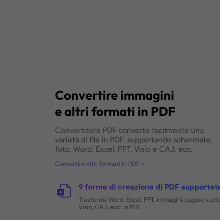
Carica e trasforma in modo efficie
contemporaneamente, sfruttando 
conversione batch per risparmiar
ottimizzare la produttività.
Come Eseguire la Conversione Batch dei 
Conversione in batch illimi
Seleziona PDF illimitati e convertili 
sola volta.
Supporta più tipi di file
Supporta la conversione contempo
(PNG, JPG, ecc.) ad altri formati.