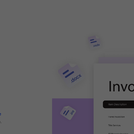
nte più PDF
la
e tempo e
PDF
tata
in altri formati in una
ranea da PDF e immagini