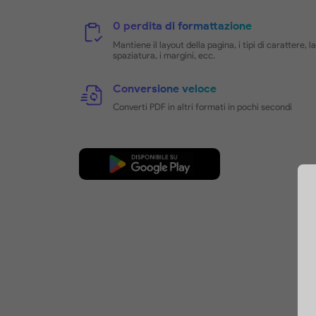
Esportare PDF
in qualsiasi formato
UPDF semplifica la conversione dei
formati per migliorare l'efficienza d
inoltre possibile scegliere l'interval
da convertire per una conversione
efficiente dei documenti.
Come convertire i PDF
14 formati supportati
Converti PDF in Word, PPT, Excel,
PDF/A, ecc.