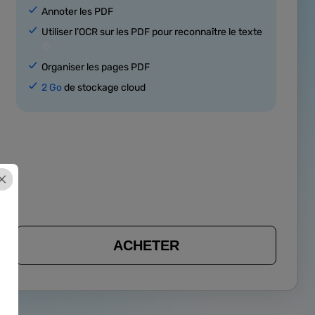
Annoter les PDF
Utiliser l’OCR sur les PDF pour reconnaître le texte
Organiser les pages PDF
2 Go
de stockage cloud
ACHETER