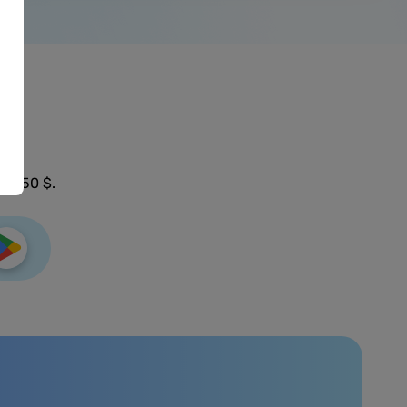
’à 50 $.