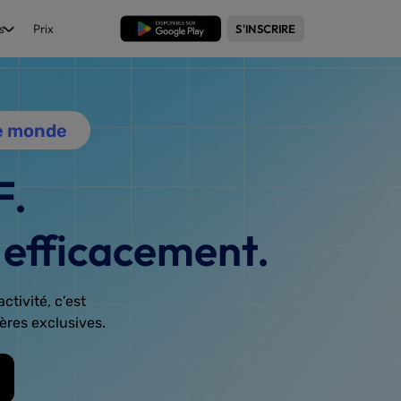
s
Prix
TÉLÉCHARGER
S'INSCRIRE
le monde
F.
 efficacement.
ctivité, c’est
ères exclusives.