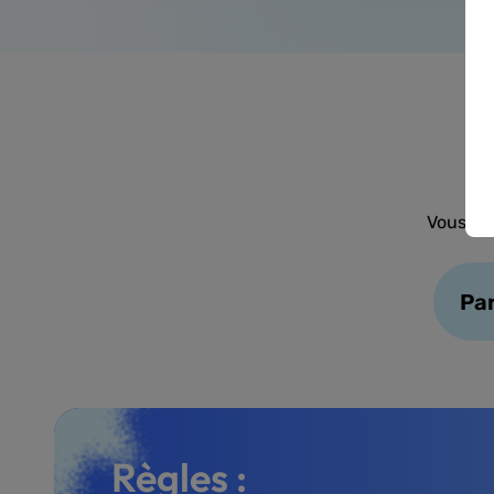
Vous av
Par
Règles :