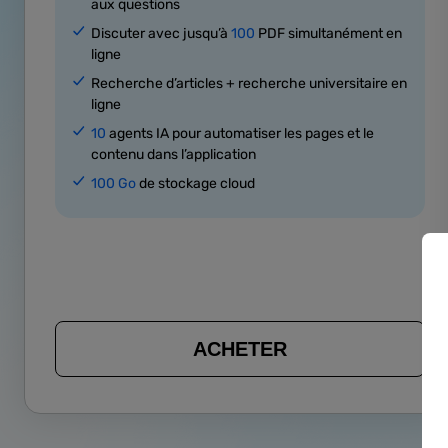
aux questions
Discuter avec jusqu’à
100
PDF simultanément en
ligne
Recherche d’articles + recherche universitaire en
ligne
10
agents IA pour automatiser les pages et le
contenu dans l’application
100 Go
de stockage cloud
ACHETER