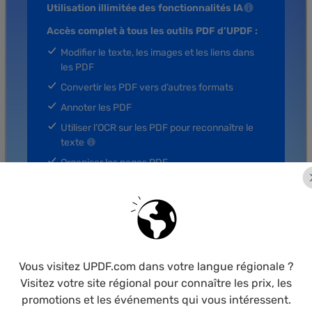
Utilisation illimitée des fonctionnalités IA
Accès complet à tous les outils PDF d’UPDF :
Modifier le texte, les images et les liens dans
les PDF
Convertir les PDF vers d’autres formats
Annoter les PDF
Utiliser l’OCR sur les PDF pour reconnaître le
texte
Organiser les pages PDF
102 Go
de stockage cloud
ACHETER
Vous visitez UPDF.com dans votre langue régionale ?
Visitez votre site régional pour connaître les prix, les
promotions et les événements qui vous intéressent.