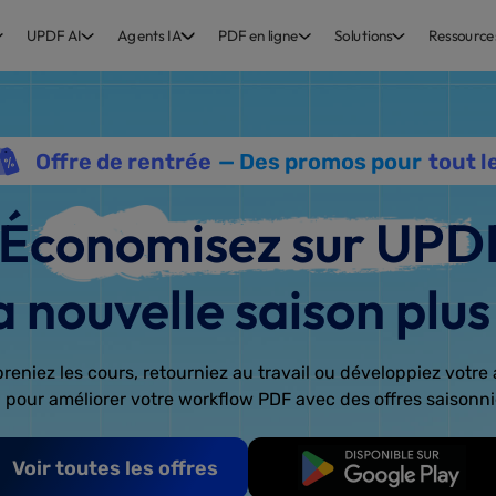
UPDF AI
Agents IA
PDF en ligne
Solutions
Ressource
Offre de rentrée
— Des promos pour
tout 
Économisez sur UPD
nouvelle saison plus
eniez les cours, retourniez au travail ou développiez votre a
 pour améliorer votre workflow PDF avec des offres saisonni
Commencer
Voir toutes les offres
gratuitement