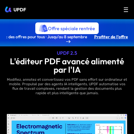
UPDF
Offre spéciale rentrée
: des offres pour tous · Jusqu’au 8 septembre
Profiter de l’offre
UPDF 2.5
L'éditeur PDF avancé alimenté
par l'IA
Modifiez, annotez et convertissez vos PDF sans effort sur ordinateur et
mobile. Propulsé par des agents IA intelligents, UPDF automatise vos
flux de travail complexes, rendant la gestion des documents plus
rapide et plus intelligente que jamais.