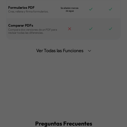
Formularios PDF
Comparar PDFs
Ver Todas las Funciones
Resume, traduce y chatea con el PDF
con IA Generativa desde el ordenador,
la aplicación móvil o la web.
Saber más>
Sincroniza archivos entre distintos
dispositivos.
Preguntas Frecuentes