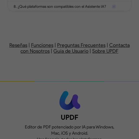
8. ¿Qué plataformas son compatibles con el Asistente IA?
Añade, elimina, reordena, gira, extrae,
divide, reemplaza o recorta páginas de
1GB, 10 MB máx. por
10 GB,
un PDF.
archivo
por
Reseñas
|
Funciones
|
Preguntas Frecuentes
|
Contacta
con Nosotros
|
Guía de Usuario
|
Sobre UPDF
Crea, rellena y firma formularios.
Se añaden marcas
de agua
Compara dos versiones de un PDF para
revisar todas las diferencias.
Convierte 2
archivos/día
UPDF
Editor de PDF potenciado por IA para Windows,
Mac, iOS y Android.