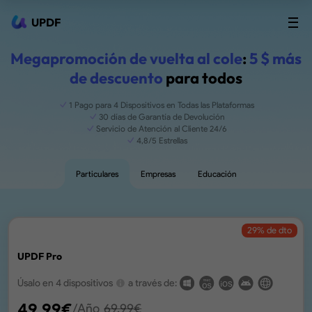
UPDF
Megapromoción de vuelta al cole
:
5 $ más
de descuento
para todos
1 Pago para 4 Dispositivos en Todas las Plataformas
30 días de Garantía de Devolución
Servicio de Atención al Cliente 24/6
4,8/5 Estrellas
Particulares
Empresas
Educación
29
% de dto
UPDF Pro
Úsalo en 4 dispositivos
a través de:
49,99
€
/Año
69,99
€