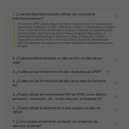
Edita texto, imágenes, enlaces y mucho
más en PDF.
1. ¿Cuántos dispositivos puedo utilizar con una cuenta
individual premium?
Convierte PDF a formatos de Office,
imágenes, texto, html y mucho más.
Convierte documentos escaneados en
2. ¿Cuál es la diferencia entre un plan anual y un plan de por
archivos PDF editables y con capacidad
vida?
de búsqueda.
3. ¿Cuáles son las limitaciones del plan de prueba de UPDF?
4. ¿Cuáles son las limitaciones del plan de prueba del Asistente
IA?
Añade resaltados, formas, stickers,
sellos y notas en PDF.
5. ¿Puedo utilizar las herramientas PDF de UPDF, como edición,
anotación, conversión, etc., si solo adquiero el Asistente IA?
6. ¿Puedo utilizar el Asistente IA si solo compro un plan de
UPDF?
Analiza 5 archivos
Protege los PDFs con contraseñas,
Haz 100 preguntas
marcas de agua o redacta
7. ¿Cómo puedo ponerme en contacto con el servicio de
información confidencial.
atención al cliente?